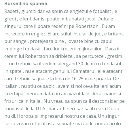
Borsellino
spunea...
Radeti , glumiti dar va spun ca englezul e fotbalist , e
greoi , e lent dar isi poate imbunatati jocul. Dulca e
singurul care il poate redefini pe Robertson . Eu am
incredere in englez. El are stilul insular de joc , e britanic
pur sange , protejeaza bine , loveste bine cu capul ,
impinge fundasii , face loc trecerii mijlocasilor . Daca ii
cerem lui Robertson sa dribleze , sa percuteze , gresim
.... nu trebuie sa il vedem alergand 30 de m cu fundasul
in spate , nu e atacant genul lui Camataru , el e atacant
care trebuie sa joace la linia de 16-25 m de poarta. De
italian , nu stiu ce sa zic , avem si noi ceva italieni acum
la echipa , deocamdata nu am vazut la ei decat haine si
frizuri ca in Italia . Nu vreau sa spun ca il desconsider pe
fundasul de la UTA , dar ar fi necesar sa il ceara Dulca ,
nu dl. Horoba si impresarul nostru de casa. Un singur
lucru vreau returul asta si poate ma aude cineva acolo