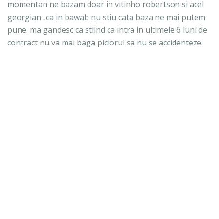
momentan ne bazam doar in vitinho robertson si acel
georgian ..ca in bawab nu stiu cata baza ne mai putem
pune. ma gandesc ca stiind ca intra in ultimele 6 luni de
contract nu va mai baga piciorul sa nu se accidenteze.
18 ianuarie 2014 la 17:38
Borsellino
spunea...
Nu sunt rautacios , dar cand ai 21-22 de ani , vii din
Italia , am pretentia sa mananci gazonul . Romeo e
teribil de fricos , joaca ca o domnisoara , fara vana ,
exact cat sa nu isi strice coafura iar dl. Bravo chiar nu
inteleg ce se vrea de la el. In fine , poate gresesc eu dar
sustin in continuare ideea ca la tinerete un fotbalist
trebuie sa arate dorinta , chiar si pret de 15 minute .
Asta nu prea vad la cei doi urmasi ai lui Cezar .
19 ianuarie 2014 la 14:11