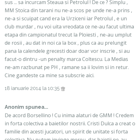
sus ... sa incurcam Steaua si Petrolul ! De ce ? Simplu ,
MM Stoica din tarani nu ne-a scos pe unde ne-a prins ,
ne-a si scuipat cand era la Urziceni iar Petrolul , e un
club murdar , nu voi uita vreodata ce ne-au facut ultima
etapa din campionatul trecut la Ploiesti , ne-au umplut
de rosii , au dat in noi ca la box , plus ca au prelungit
pana la calendele grecesti doar doar vor inscrie , si au
facut-o dintru -un penalty marca Coltescu. La Medias
ne-am razbunat pe PH , ramane sa ii lovim si in retur.
Cine gandeste ca mine sa subscrie aici.
18 ianuarie 2014 la 10:35
Anonim spunea...
De acord Borsellino ! Cu inima alaturi de GMM ! Credem
in forta colectiva a baietilor nostrii. Cristi Dulca a creat o
familie din acesti jucatori, un spirit de unitate si forta
colectiva. Nu putem invinge mereu, dar baietii ne-au