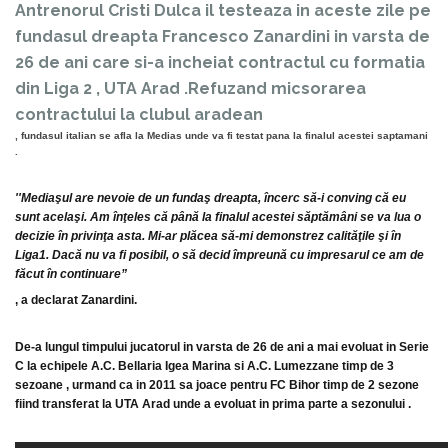
Antrenorul Cristi Dulca il testeaza in aceste zile pe
fundasul dreapta Francesco Zanardini in varsta de
26 de ani care si-a incheiat contractul cu formatia
din Liga 2 , UTA Arad .Refuzand micsorarea
contractului la clubul aradean
, fundasul italian se afla la Medias unde va fi testat pana la finalul acestei saptamani
.
''Mediaşul are nevoie de un fundaş dreapta, încerc să-i conving că eu
sunt acelaşi. Am înţeles că până la finalul acestei săptămâni se va lua o
decizie în privinţa asta. Mi-ar plăcea să-mi demonstrez calităţile şi în
Liga1. Dacă nu va fi posibil, o să decid împreună cu impresarul ce am de
făcut în continuare”
, a declarat Zanardini.
De-a lungul timpului jucatorul in varsta de 26 de ani a mai evoluat in Serie
C la echipele A.C. Bellaria Igea Marina si A.C. Lumezzane timp de 3
sezoane , urmand ca in 2011 sa joace pentru FC Bihor timp de 2 sezone
fiind transferat la UTA Arad unde a evoluat in prima parte a sezonului .