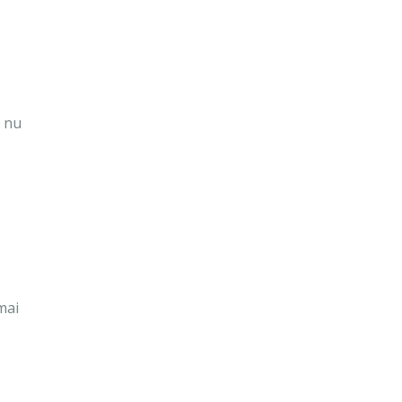
m nu
mai