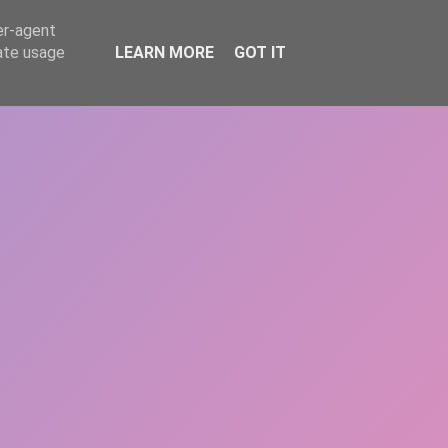
er-agent
rate usage
LEARN MORE
GOT IT
REPERE
DONEAZĂ
ARTICOLE
CONTACT