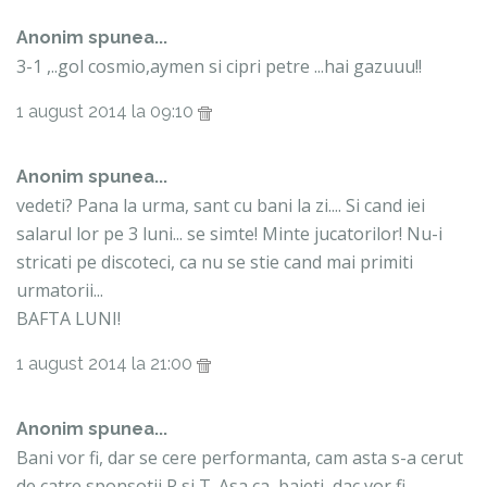
Anonim spunea...
3-1 ,..gol cosmio,aymen si cipri petre ...hai gazuuu!!
1 august 2014 la 09:10
Anonim spunea...
vedeti? Pana la urma, sant cu bani la zi.... Si cand iei
salarul lor pe 3 luni... se simte! Minte jucatorilor! Nu-i
stricati pe discoteci, ca nu se stie cand mai primiti
urmatorii...
BAFTA LUNI!
1 august 2014 la 21:00
Anonim spunea...
Bani vor fi, dar se cere performanta, cam asta s-a cerut
de catre sponsotii R si T. Asa ca, baieti, dac vor fi