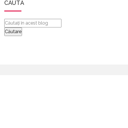
CAUTĂ
TRIMITEȚI-NE
MESAJE
CONTACTAȚI-NE COMPLETÂND FORMULARUL DE
MAI JOS