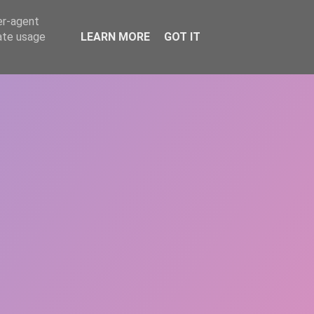
er-agent
rate usage
LEARN MORE
GOT IT
REPERE
DONEAZĂ
ARTICOLE
CONTACT