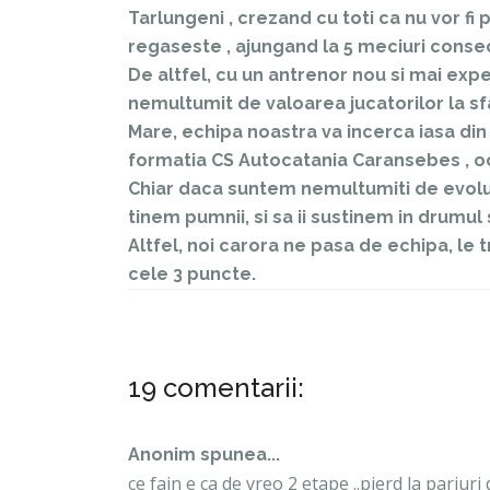
Tarlungeni , crezand cu toti ca nu vor f
regaseste , ajungand la 5 meciuri consecu
De altfel, cu un antrenor nou si mai exp
nemultumit de valoarea jucatorilor la sf
Mare, echipa noastra va incerca iasa din
formatia CS Autocatania Caransebes , oc
Chiar daca suntem nemultumiti de evoluti
tinem pumnii, si sa ii sustinem in drumul 
Altfel, noi carora ne pasa de echipa, le
cele 3 puncte.
19 comentarii:
Anonim spunea...
ce fain e ca de vreo 2 etape ..pierd la pariur