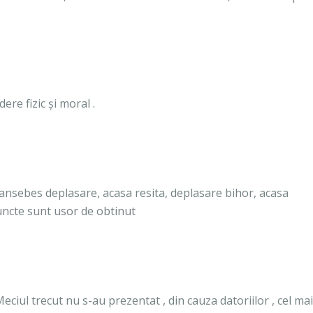
re fizic și moral .
aransebes deplasare, acasa resita, deplasare bihor, acasa
2 puncte sunt usor de obtinut
ciul trecut nu s-au prezentat , din cauza datoriilor , cel mai