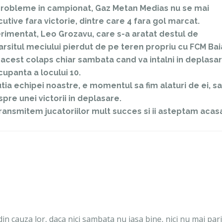
i probleme in campionat, Gaz Metan Medias nu se mai
tive fara victorie, dintre care 4 fara gol marcat.
erimentat, Leo Grozavu, care s-a aratat destul de
arsitul meciului pierdut de pe teren propriu cu FCM Bai
 acest colaps chiar sambata cand va intalni in deplasa
upanta a locului 10.
a echipei noastre, e momentul sa fim alaturi de ei, sa
spre unei victorii in deplasare.
 transmitem jucatoriilor mult succes si ii asteptam acas
i din cauza lor, daca nici sambata nu iasa bine, nici nu mai par