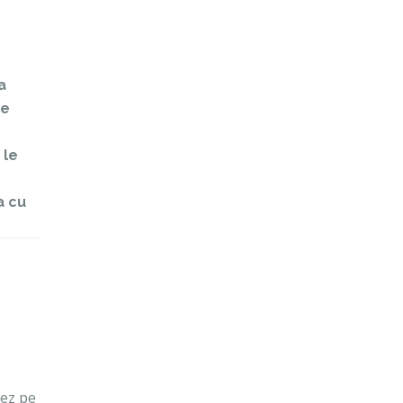
a
re
 le
a cu
iez pe