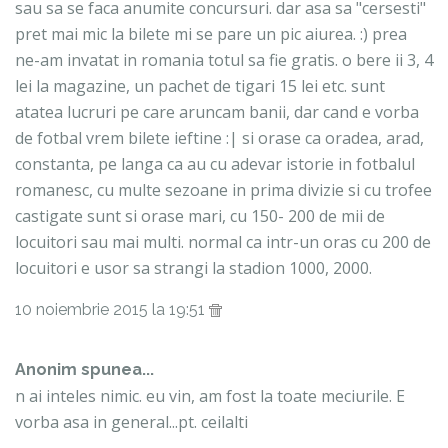
sau sa se faca anumite concursuri. dar asa sa "cersesti"
pret mai mic la bilete mi se pare un pic aiurea. :) prea
ne-am invatat in romania totul sa fie gratis. o bere ii 3, 4
lei la magazine, un pachet de tigari 15 lei etc. sunt
atatea lucruri pe care aruncam banii, dar cand e vorba
de fotbal vrem bilete ieftine :| si orase ca oradea, arad,
constanta, pe langa ca au cu adevar istorie in fotbalul
romanesc, cu multe sezoane in prima divizie si cu trofee
castigate sunt si orase mari, cu 150- 200 de mii de
locuitori sau mai multi. normal ca intr-un oras cu 200 de
locuitori e usor sa strangi la stadion 1000, 2000.
10 noiembrie 2015 la 19:51
Anonim spunea...
n ai inteles nimic. eu vin, am fost la toate meciurile. E
vorba asa in general...pt. ceilalti