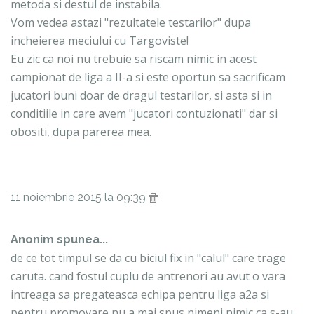
metoda si destul de instabila.
Vom vedea astazi "rezultatele testarilor" dupa
incheierea meciului cu Targoviste!
Eu zic ca noi nu trebuie sa riscam nimic in acest
campionat de liga a II-a si este oportun sa sacrificam
jucatori buni doar de dragul testarilor, si asta si in
conditiile in care avem "jucatori contuzionati" dar si
obositi, dupa parerea mea.
11 noiembrie 2015 la 09:39
Anonim spunea...
de ce tot timpul se da cu biciul fix in "calul" care trage
caruta. cand fostul cuplu de antrenori au avut o vara
intreaga sa pregateasca echipa pentru liga a2a si
pentru promovare nu a mai spus nimeni nimic ca s-au