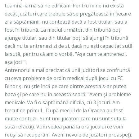
toamnă-iarnă să ne edificăm. Pentru mine nu există
decât jucători care trebuie să se pregătească în fiecare
zi a săptămânii, nu contează dacă a fost titular, sau a
fost în tribună. La meciul următor, din tribună poţi
ajunge titular, sau din titular poţi să ajungi în tribună
dacă nu te antrenezi zi de zi, dacă nu eşti capacitat sută
la sută, pentru că am o vorbă, "Aşa cum te antrenezi,
aşa joci!"".
Antrenorul a mai precizat că unii jucători se confruntă
cu ceva probleme de ordin medical după jocul cu FC
Bihor şi nu ştie încă pe care dintre aceştia s-ar putea
baza şi pe care nu în această seară: "Avem şi probleme
medicale. Va fi o săptămână dificilă, cu 3 jocuri. Am
trecut de primul... După meciul de la Oradea au fost
multe contuzii. Sunt unii jucători care nu sunt sută la
sută refăcuţi. Vom vedea până la ora jocului ce vom
reuşi să recuperăm. Avem nevoie de jucători proaspeţi.