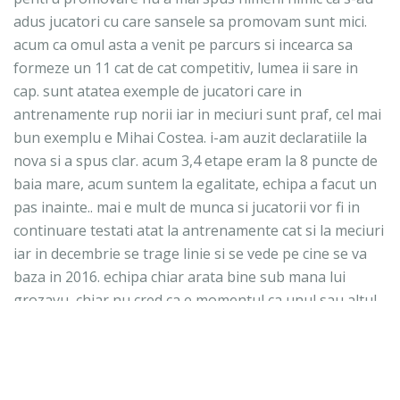
adus jucatori cu care sansele sa promovam sunt mici.
acum ca omul asta a venit pe parcurs si incearca sa
formeze un 11 cat de cat competitiv, lumea ii sare in
cap. sunt atatea exemple de jucatori care in
antrenamente rup norii iar in meciuri sunt praf, cel mai
bun exemplu e Mihai Costea. i-am auzit declaratiile la
nova si a spus clar. acum 3,4 etape eram la 8 puncte de
baia mare, acum suntem la egalitate, echipa a facut un
pas inainte.. mai e mult de munca si jucatorii vor fi in
continuare testati atat la antrenamente cat si la meciuri
iar in decembrie se trage linie si se vede pe cine se va
baza in 2016. echipa chiar arata bine sub mana lui
grozavu, chiar nu cred ca e momentul ca unul sau altul
sa-i dam sfaturi. probabil stie el mai bine sa antreneze.
nu uitati ca unii de pe aici il voiau pe Somfalean
principal. nu-l cred pe grozavu atat de naiv incat sa
puna pe primul loc testatul de jucatori si sa nu-l