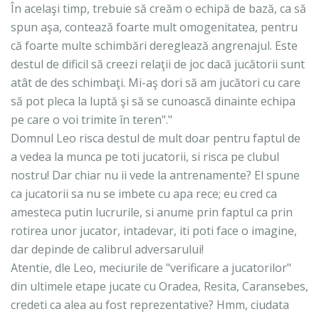
În acelaşi timp, trebuie să creăm o echipă de bază, ca să
spun aşa, contează foarte mult omogenitatea, pentru
că foarte multe schimbări dereglează angrenajul. Este
destul de dificil să creezi relaţii de joc dacă jucătorii sunt
atât de des schimbaţi. Mi-aş dori să am jucători cu care
să pot pleca la luptă şi să se cunoască dinainte echipa
pe care o voi trimite în teren"."
Domnul Leo risca destul de mult doar pentru faptul de
a vedea la munca pe toti jucatorii, si risca pe clubul
nostru! Dar chiar nu ii vede la antrenamente? El spune
ca jucatorii sa nu se imbete cu apa rece; eu cred ca
amesteca putin lucrurile, si anume prin faptul ca prin
rotirea unor jucator, intadevar, iti poti face o imagine,
dar depinde de calibrul adversarului!
Atentie, dle Leo, meciurile de "verificare a jucatorilor"
din ultimele etape jucate cu Oradea, Resita, Caransebes,
credeti ca alea au fost reprezentative? Hmm, ciudata