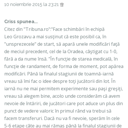
10 noiembrie 2015 la 23:21
Criss spunea...
Citez din "Tribuna.ro":"Face schimbări în echipă
Leo Grozavu a mai susţinut că este posibil ca, în
"unsprezecele" de start, să apară unele modificări faţă
de meciul precedent, cel de la Oradea, câştigat cu 1-0,
fără a da nume însă. "În funcţie de starea medicală, în
funcţie de randament, de forma de moment, pot apărea
modificări. Până la finalul stagiunii de toamnă-iarnă
vreau să îmi fac o idee despre toţi jucătorii din lot. În
iarnă nu ne mai permitem experimente sau paşi greşiţi,
vreau să alegem bine, acolo unde considerăm că avem
nevoie de întăriri, de jucători care pot aduce un plus din
punct de vedere valoric în primul rând va trebui să
facem transferuri. Dacă nu va fi nevoie, sperăm în cele
5-6 etape câte au mai rămas până la finalul stagiunii de