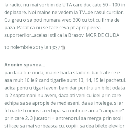
la radio, nu mai vorbim de UTA care duc cate 50 - 100 in
deplasare. Noi maine ne vedem la TV...de rasul curcilor.
Cu greu o sa poti numara vreo 300 cu tot cu firma de
paza. Pacat ca nu se face ceva pt apropierea
suporterilor...acelasi stil ca la Brasov. MOR DE CIUDA
10 noiembrie 2015 la 13:37
Anonim spunea...
pai daca ti-e ciuda, maine hai la stadion. bai frate ce e
asa mult 10 lei? cand tigarile sunt 13, 14, 15 lei pachetul.
adica pentru tigari avem bani dar pentru un bilet odata
la 2 saptamani nu avem, daca ati veni cu idei prin care
echipa sa se apropie de medieseni, da as intelege. si ar
fi foarte frumos ca echipa sa continue acea "campanie"
prin care 2, 3 jucatori + antrenorul sa merga prin scoli
si licee sa mai vorbeasca cu, copiii, sa dea bilete elevilor