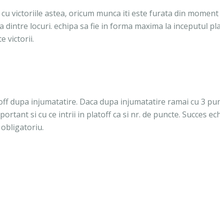
i cu victoriile astea, oricum munca iti este furata din moment
 dintre locuri. echipa sa fie in forma maxima la inceputul pl
 victorii.
ayoff dupa injumatatire. Daca dupa injumatatire ramai cu 3 pun
ortant si cu ce intrii in platoff ca si nr. de puncte. Succes ech
 obligatoriu.