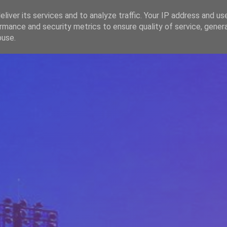
liver its services and to analyze traffic. Your IP address and us
rmance and security metrics to ensure quality of service, gene
HOME
ARTICOLE
DESPRE ECHIPĂ
buse.