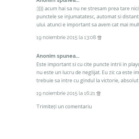
Anonim spunea...
:)))) acum hai sa nu ne stresam prea tare nic
punctele se injumatatesc, automat si distanta
ului. atunci e important sa avem cat mai multe
19 noiembrie 2015 la 13:08
Anonim spunea...
Este important si cu cite puncte intrii in pl
nu este un lucru de neglijat. Eu zic ca este imp
trebuie sa intre cu gindul la victorie, absolut
19 noiembrie 2015 la 16:21
Trimiteți un comentariu