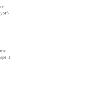
 ce
ayoff-
cte ,
ipei si