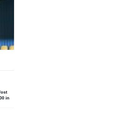
fost
00 in