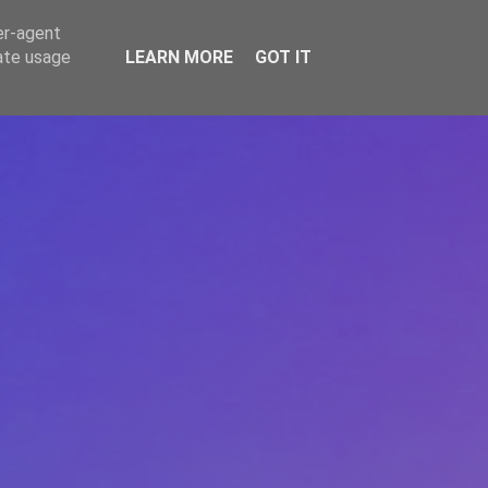
er-agent
rate usage
LEARN MORE
GOT IT
REPERE
DONEAZĂ
ARTICOLE
CONTACT