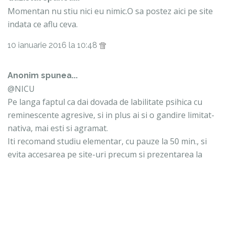
Momentan nu stiu nici eu nimic.O sa postez aici pe site
indata ce aflu ceva.
10 ianuarie 2016 la 10:48
Anonim spunea...
@NICU
Pe langa faptul ca dai dovada de labilitate psihica cu
reminescente agresive, si in plus ai si o gandire limitat-
nativa, mai esti si agramat.
Iti recomand studiu elementar, cu pauze la 50 min., si
evita accesarea pe site-uri precum si prezentarea la
stadion fiindca generezi si transmiti incapacitate, ceea
ce te defineste.
Doamne, ce oameni, care au pretentii de suporteri......!
10 ianuarie 2016 la 14:24