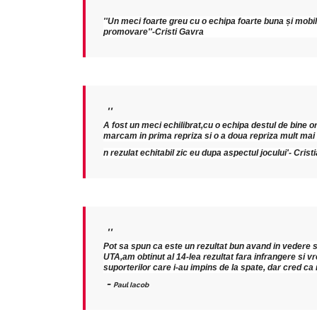
''Un meci foarte greu cu o echipa foarte buna și mobil
promovare''-Cristi Gavra
''
A fost un meci echilibrat,cu o echipa destul de bine o
marcam in prima repriza si o a doua repriza mult mai
n rezulat echitabil zic eu dupa aspectul jocului'- Crist
''
Pot sa spun ca este un rezultat bun avand in vedere si
UTA,am obtinut al 14-lea rezultat fara infrangere si 
suporterilor care i-au impins de la spate, dar cred ca re
-
Paul Iacob