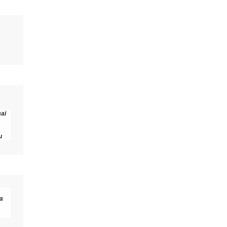
ai 
u
a 