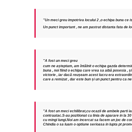
''Un meci greu impotriva locului 2 ,o echipa buna c
Un punct important , ne am pastrat distanta fata de loc
''A fost un meci greu
cum ne așteptam, am întâlnit o echipa gazda determina
buna , noi fiind o echipa care vrea sa aibă posesia , ș
victorie , iar dacă reușeam acest lucru era extraordi
care a remizat , dar este bun și un punct pentru ca 
''A fost un meci echilibrat,cu ocazii de ambele parti iar
contraatac.S-au pozitionat cu linia de aparare in la 30
cu mingi lungi.Noi am incercat sa facem un joc de con
Chindia o sa luam o optiune serioasa in lupta pt prom