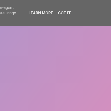
er-agent
rate usage
LEARN MORE
GOT IT
REPERE
DONEAZĂ
ARTICOLE
CONTACT