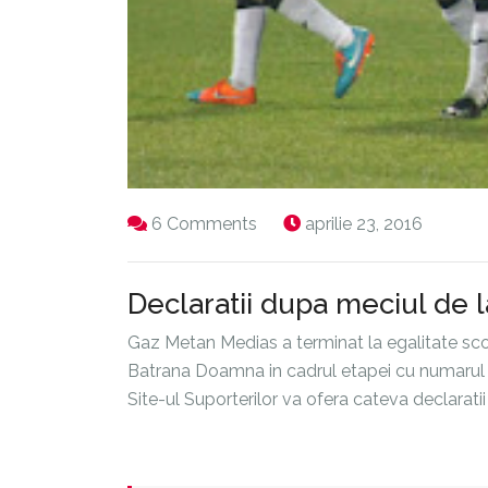
6 Comments
aprilie 23, 2016
Declaratii dupa meciul de 
Gaz Metan Medias a terminat la egalitate scor
Batrana Doamna in cadrul etapei cu numarul 4
Site-ul Suporterilor va ofera cateva declaratii