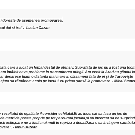
.
e isi doreste de asemenea promovarea
ul doi si trei''.- Lucian Cazan
ta care a jucat un fotbal destul de ofensiv. Suprafața de joc nu a fost una tocm
i am întâlnit ceva probleme în transmiterea mingii. Am venit la Arad cu gândul la 
nar deoarece luam o distanta mai mare în clasament fata de ei și de Târgoviște 
ne ajuta sa rămânem acolo pe locul 1 cu prima șansă la promovare. - Mihai Stanc
 rezultatul de egalitate il consider echitabil.Ei au incercat sa faca un joc de 
 de metri de poarta proprie pe tot parcursul jocului,si au incercat sa ne surprind
structie,care ne-a iesit mai mult in repriza a doua.Daca o sa invingem sambata 
ovare''. - Ionut Buzean