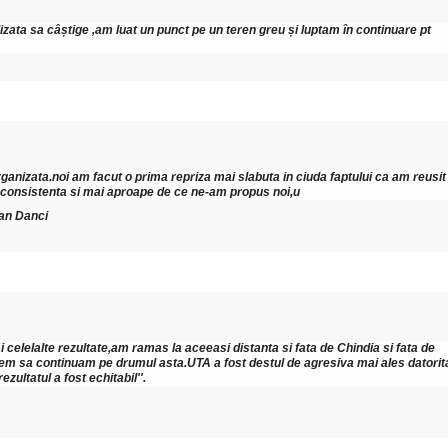
izata sa câștige ,am luat un punct pe un teren greu și luptam în continuare pt 
rganizata.noi am facut o prima repriza mai slabuta in ciuda faptului ca am reusit 
 consistenta si mai aproape de ce ne-am propus noi,u
ian Danci
 celelalte rezultate,am ramas la aceeasi distanta si fata de Chindia si fata de 
vrem sa continuam pe drumul asta.UTA a fost destul de agresiva mai ales datorita
zultatul a fost echitabil''.