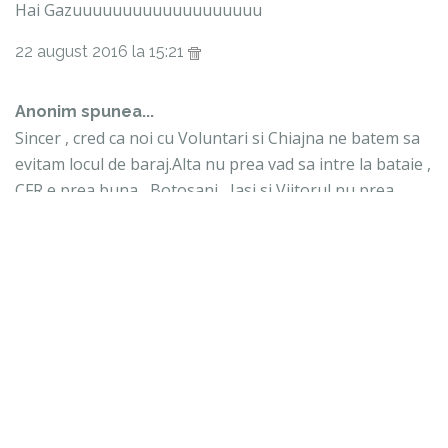
Hai Gazuuuuuuuuuuuuuuuuuuu
22 august 2016 la 15:21
Anonim spunea...
Sincer , cred ca noi cu Voluntari si Chiajna ne batem sa
evitam locul de baraj.Alta nu prea vad sa intre la bataie ,
CFR e prea buna , Botosani , Iasi si Viitorul nu prea
cred.Ultimele 2 e clar , ASA si Poli.
22 august 2016 la 15:51
Trimiteți un comentariu
LIGA1
CAUTĂ