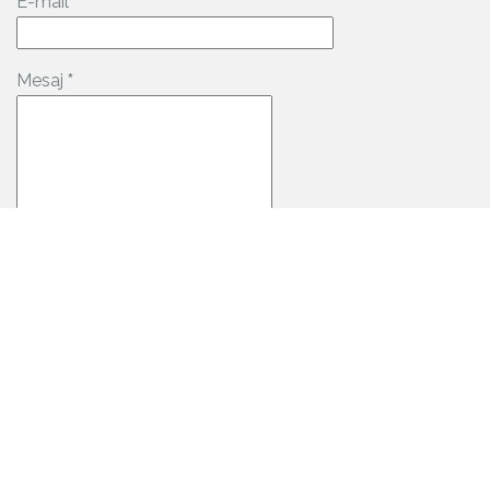
E-mail
*
Mesaj
*
Date de contact:
Mediaș, România