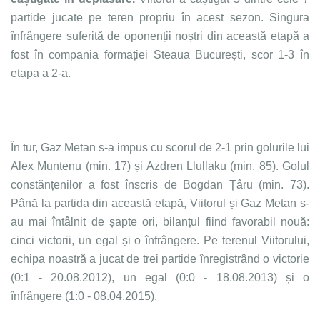
partide jucate pe teren propriu în acest sezon. Singura
înfrângere suferită de oponenții noștri din această etapă a
fost în compania formației Steaua București, scor 1-3 în
etapa a 2-a.
În tur, Gaz Metan s-a impus cu scorul de 2-1 prin golurile lui
Alex Muntenu (min. 17) și Azdren Llullaku (min. 85). Golul
constănțenilor a fost înscris de Bogdan Țâru (min. 73).
Până la partida din această etapă, Viitorul și Gaz Metan s-
au mai întâlnit de șapte ori, bilanțul fiind favorabil nouă:
cinci victorii, un egal și o înfrângere. Pe terenul Viitorului,
echipa noastră a jucat de trei partide înregistrând o victorie
(0:1 - 20.08.2012), un egal (0:0 - 18.08.2013) și o
înfrângere (1:0 - 08.04.2015).