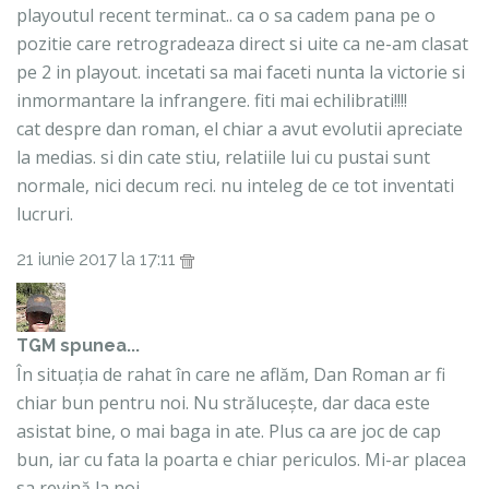
playoutul recent terminat.. ca o sa cadem pana pe o
pozitie care retrogradeaza direct si uite ca ne-am clasat
pe 2 in playout. incetati sa mai faceti nunta la victorie si
inmormantare la infrangere. fiti mai echilibrati!!!!
cat despre dan roman, el chiar a avut evolutii apreciate
la medias. si din cate stiu, relatiile lui cu pustai sunt
normale, nici decum reci. nu inteleg de ce tot inventati
lucruri.
21 iunie 2017 la 17:11
TGM
spunea...
În situația de rahat în care ne aflăm, Dan Roman ar fi
chiar bun pentru noi. Nu strălucește, dar daca este
asistat bine, o mai baga in ate. Plus ca are joc de cap
bun, iar cu fata la poarta e chiar periculos. Mi-ar placea
sa revină la noi.