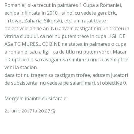
Romaniei, si-a trecut in palmares 1 Cupa a Romaniei,
echipa infiintata in 2010... si noi cu vedete gen: Eric,
Trtovac, Zaharia, Sikorski, etc...am ratat toate
obiectivele an de an. Nu aavem castigat nici un trofeu in
vitrina clubului, ca noi nu putem trece in cupa LIGII DE
ASa TG MURES... CE BINE ne statea in palmares o cupa
a romaniei sau a ligii...ca de titlu nu putem vorbi. Macar
o Cupa acolo sa castigam..sa simtim si noi ca avem pt ce
veni la stadion...
daca tot nu tragem sa castigam trofee, aducem jucatori
de subzistenta, nu vedete pe salarii mari, si obiective 0.
Mergem inainte..cu si fara ei!
21 iunie 2017 la 20:27
Anonim spunea...