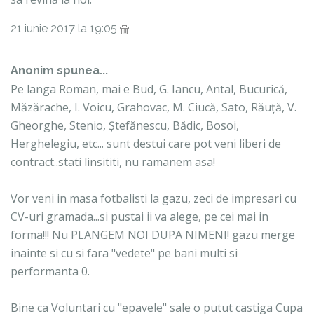
21 iunie 2017 la 19:05
Anonim spunea...
Pe langa Roman, mai e Bud, G. Iancu, Antal, Bucurică,
Măzărache, I. Voicu, Grahovac, M. Ciucă, Sato, Răuță, V.
Gheorghe, Stenio, Ștefănescu, Bădic, Bosoi,
Herghelegiu, etc... sunt destui care pot veni liberi de
contract..stati linsititi, nu ramanem asa!
Vor veni in masa fotbalisti la gazu, zeci de impresari cu
CV-uri gramada...si pustai ii va alege, pe cei mai in
forma!!! Nu PLANGEM NOI DUPA NIMENI! gazu merge
inainte si cu si fara "vedete" pe bani multi si
performanta 0.
Bine ca Voluntari cu "epavele" sale o putut castiga Cupa