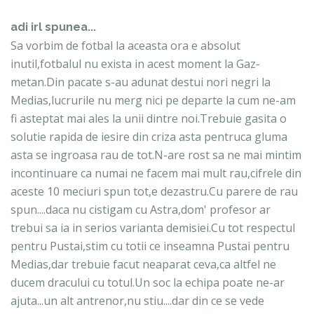
adi irl spunea...
Sa vorbim de fotbal la aceasta ora e absolut
inutil,fotbalul nu exista in acest moment la Gaz-
metan.Din pacate s-au adunat destui nori negri la
Medias,lucrurile nu merg nici pe departe la cum ne-am
fi asteptat mai ales la unii dintre noi.Trebuie gasita o
solutie rapida de iesire din criza asta pentruca gluma
asta se ingroasa rau de tot.N-are rost sa ne mai mintim
incontinuare ca numai ne facem mai mult rau,cifrele din
aceste 10 meciuri spun tot,e dezastru.Cu parere de rau
spun....daca nu cistigam cu Astra,dom' profesor ar
trebui sa ia in serios varianta demisiei.Cu tot respectul
pentru Pustai,stim cu totii ce inseamna Pustai pentru
Medias,dar trebuie facut neaparat ceva,ca altfel ne
ducem dracului cu totul.Un soc la echipa poate ne-ar
ajuta...un alt antrenor,nu stiu....dar din ce se vede