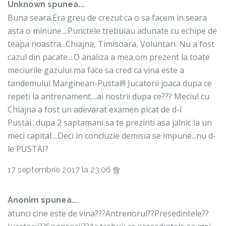
Unknown
spunea...
Buna seara.Era greu de crezut ca o sa facem in seara
asta o minune....Punctele trebuiau adunate cu echipe de
teapa noastra...Chiajna, Timisoara, Voluntari. Nu a fost
cazul din pacate....O analiza a mea,om prezent la toate
meciurile gazului ma face sa cred ca vina este a
tandemului Marginean-Pustai!!! Jucatorii joaca dupa ce
repeti la antrenament....ai nostrii dupa ce??? Meciul cu
Chiajna a fost un adevarat examen picat de d-l
Pustai...dupa 2 saptamani sa te prezinti asa jalnic la un
meci capital....Deci in concluzie demisia se impune...nu d-
le PUSTAI?
17 septembrie 2017 la 23:06
Anonim spunea...
atunci cine este de vina???Antrenorul??Presedintele??