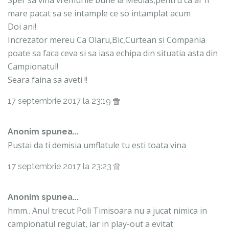
Sper sa vina vremurile bune la Medias,pentru ca ar fi
mare pacat sa se intample ce so intamplat acum
Doi ani!
Increzator mereu Ca Olaru,Bic,Curtean si Compania
poate sa faca ceva si sa iasa echipa din situatia asta din
Campionatul!
Seara faina sa aveti !!
17 septembrie 2017 la 23:19
Anonim spunea...
Pustai da ti demisia umflatule tu esti toata vina
17 septembrie 2017 la 23:23
Anonim spunea...
hmm.. Anul trecut Poli Timisoara nu a jucat nimica in
campionatul regulat, iar in play-out a evitat