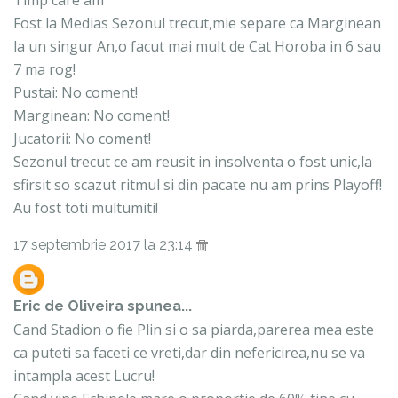
Timp care am
Fost la Medias Sezonul trecut,mie separe ca Marginean
la un singur An,o facut mai mult de Cat Horoba in 6 sau
7 ma rog!
Pustai: No coment!
Marginean: No coment!
Jucatorii: No coment!
Sezonul trecut ce am reusit in insolventa o fost unic,la
sfirsit so scazut ritmul si din pacate nu am prins Playoff!
Au fost toti multumiti!
17 septembrie 2017 la 23:14
Eric de Oliveira
spunea...
Cand Stadion o fie Plin si o sa piarda,parerea mea este
ca puteti sa faceti ce vreti,dar din nefericirea,nu se va
intampla acest Lucru!