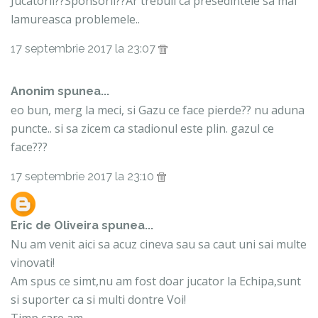
Jucatorii??Sponsorii??Ar trebuii ca presedintele sa mai
lamureasca problemele..
17 septembrie 2017 la 23:07
Anonim spunea...
eo bun, merg la meci, si Gazu ce face pierde?? nu aduna
puncte.. si sa zicem ca stadionul este plin. gazul ce
face???
17 septembrie 2017 la 23:10
Eric de Oliveira
spunea...
Nu am venit aici sa acuz cineva sau sa caut uni sai multe
vinovati!
Am spus ce simt,nu am fost doar jucator la Echipa,sunt
si suporter ca si multi dontre Voi!