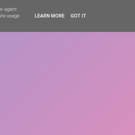
er-agent
rate usage
LEARN MORE
GOT IT
REPERE
DONEAZĂ
ARTICOLE
CONTACT