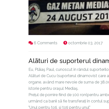
6 Comments
octombrie 03, 2017
Alãturi de suporterul dina
Eu, Plãiaş Paul, cunoscut în rândul suporteril
Alãturi de Cucu (suporterul dinamovist care a
organe, având mare nevoie de suma de 38.000 
istorie pentru oraşul Mediaş.
Prețul de pornire fiind de 100 ron(pentru ambele
urmând ca banii sã fie transferați în contul su
"Unul pentru toți, şi toți pentru unul"