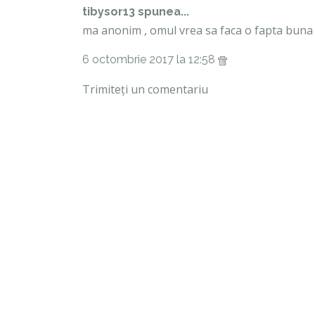
tibysor13 spunea...
ma anonim , omul vrea sa faca o fapta buna si 
6 octombrie 2017 la 12:58
Trimiteți un comentariu
C