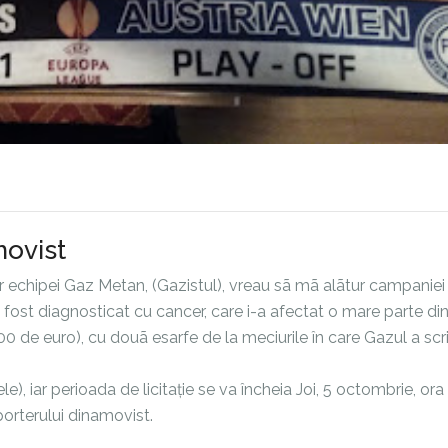
movist
or echipei Gaz Metan, (Gazistul), vreau sã mã alãtur campaniei
 fost diagnosticat cu cancer, care i-a afectat o mare parte di
de euro), cu douã esarfe de la meciurile în care Gazul a scr
), iar perioada de licitație se va încheia Joi, 5 octombrie, ora 
porterului dinamovist.