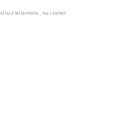
tu il iei la misto , nu-i corect
TRIMITEȚI-NE
MESAJ
ONTACTAȚI-NE COMPLETÂND FORMULARUL DE MAI J