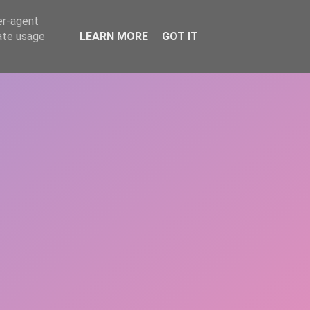
er-agent
rate usage
LEARN MORE
GOT IT
REPERE
DONEAZĂ
ARTICOLE
CONTACT