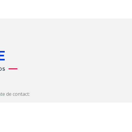
E
OS
te de contact:
Mediaș, România
+40 761 651 741