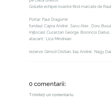
pe Celta Brasov.
Golurile echipei noastre fiind marcate de Rau
Portar: Paul Dragomir
fundași: Capra Andrei , Savu Alex , Doru Busu
mijlocasi: Cucerzan George, Boroncoi Darius, 
atacant : Lica Mindrean
rezerve: Girnod Cristian, Ilaș Andrei , Nagy D
0 comentarii:
Trimiteți un comentariu