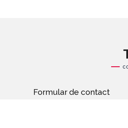
C
Formular de contact
Nume
E-mail
*