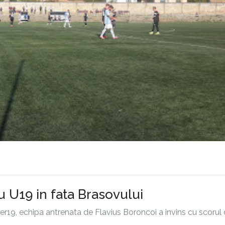
u U19 in fata Brasovului
er19, echipa antrenata de Flavius Boroncoi a invins cu scorul