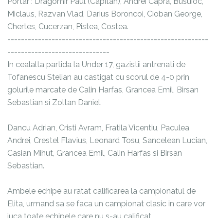
Portar : Dragomir Paul (Capitan), Andrei Capra, Busuioc,
Miclaus, Razvan Vlad, Darius Boroncoi, Cioban George,
Chertes, Cucerzan, Pistea, Costea.
-----------------------------------------------------------
------------------------------
In cealalta partida la Under 17, gazistii antrenati de
Tofanescu Stelian au castigat cu scorul de 4-0 prin
golurile marcate de Calin Harfas, Grancea Emil, Birsan
Sebastian si Zoltan Daniel.
Dancu Adrian, Cristi Avram, Fratila Vicentiu, Paculea
Andrei, Crestel Flavius, Leonard Tosu, Sancelean Lucian,
Casian Mihut, Grancea Emil, Calin Harfas si Birsan
Sebastian.
Ambele echipe au ratat calificarea la campionatul de
Elita, urmand sa se faca un campionat clasic in care vor
juca toate echipele care nu s-au calificat.