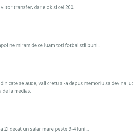
iitor transfer. dar e ok si cei 200.
poi ne miram de ce luam toti fotbalistii buni ..
 din cate se aude, vali cretu si-a depus memoriu sa devina ju
a de la medias.
la ZI decat un salar mare peste 3-4 luni ...