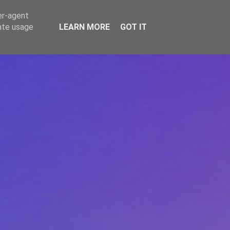
er-agent
rate usage
LEARN MORE
GOT IT
REPERE
DONEAZĂ
ARTICOLE
CONTACT