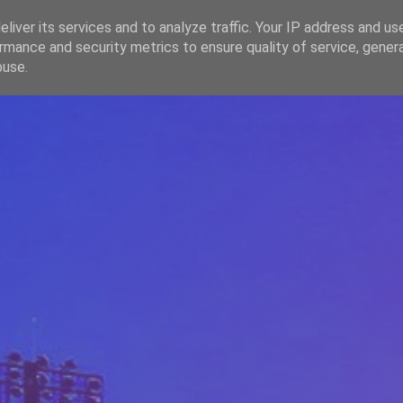
liver its services and to analyze traffic. Your IP address and us
rmance and security metrics to ensure quality of service, gene
HOME
ARTICOLE
DESPRE ECHIPĂ
buse.