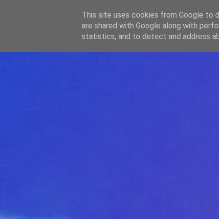
-->
This site uses cookies from Google to de
WWW.GAZISTI.RO
are shared with Google along with perfo
statistics, and to detect and address a