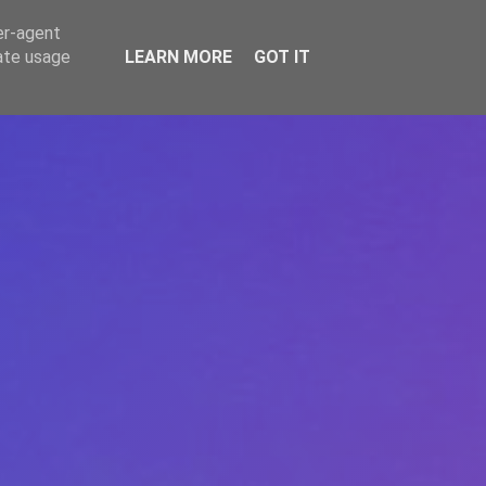
er-agent
rate usage
LEARN MORE
GOT IT
REPERE
DONEAZĂ
ARTICOLE
CONTACT