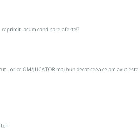
e reprimit...acum cand nare oferte!?
azut... orice OM/JUCATOR mai bun decat ceea ce am avut este
tu!!!