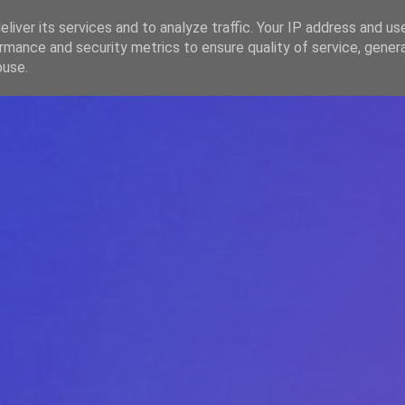
liver its services and to analyze traffic. Your IP address and us
rmance and security metrics to ensure quality of service, gene
HOME
ARTICOLE
DESPRE ECHIPĂ
buse.