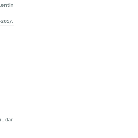
lentin
-2017.
.. dar