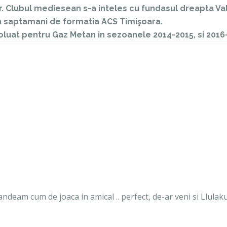
r. Clubul mediesean s-a inteles cu fundasul dreapta Va
a saptamani de formatia ACS Timişoara.
voluat pentru Gaz Metan in sezoanele 2014-2015, si 2016
andeam cum de joaca in amical .. perfect, de-ar veni si Llulaku 