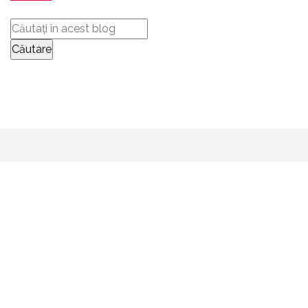
TRIMITEȚI-NE
MESAJE
CONTACTAȚI-NE COMPLETÂND FORMULARUL DE
MAI JOS
Formular de contact