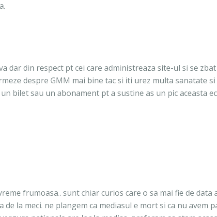
a.
ceva dar din respect pt cei care administreaza site-ul si se zbat
ormeze despre GMM mai bine tac si iti urez multa sanatate si 
ate un bilet sau un abonament pt a sustine as un pic aceasta e
reme frumoasa.. sunt chiar curios care o sa mai fie de data 
ca de la meci. ne plangem ca mediasul e mort si ca nu avem p