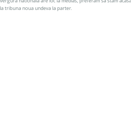
vergura nationala are loc la medias, preferam sa stam acasa
 la tribuna noua undeva la parter.