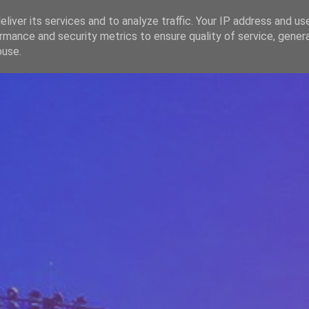
liver its services and to analyze traffic. Your IP address and us
rmance and security metrics to ensure quality of service, gene
HOME
ARTICOLE
DESPRE ECHIPĂ
buse.