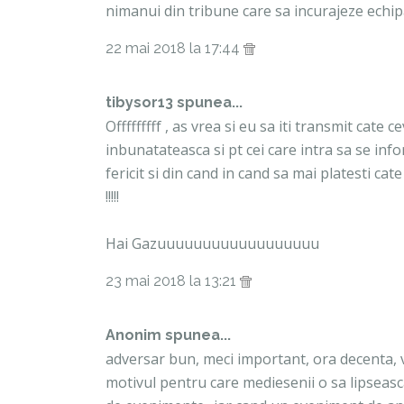
nimanui din tribune care sa incurajeze echip
22 mai 2018 la 17:44
tibysor13 spunea...
Offfffffff , as vrea si eu sa iti transmit cate 
inbunatateasca si pt cei care intra sa se inf
fericit si din cand in cand sa mai platesti c
!!!!!
Hai Gazuuuuuuuuuuuuuuuuuu
23 mai 2018 la 13:21
Anonim spunea...
adversar bun, meci important, ora decenta, v
motivul pentru care mediesenii o sa lipseas