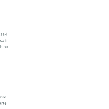
 sa-l
sa fi
chipa
asta
arte