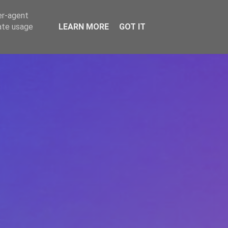
er-agent
rate usage
LEARN MORE
GOT IT
REPERE
DONEAZĂ
ARTICOLE
CONTACT