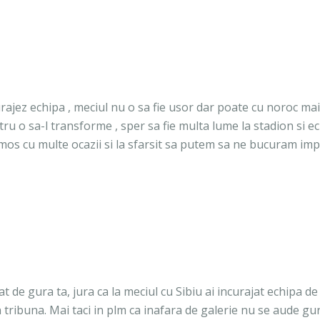
curajez echipa , meciul nu o sa fie usor dar poate cu noroc mai
u o sa-l transforme , sper sa fie multa lume la stadion si e
umos cu multe ocazii si la sfarsit sa putem sa ne bucuram i
t de gura ta, jura ca la meciul cu Sibiu ai incurajat echipa de
tribuna. Mai taci in plm ca inafara de galerie nu se aude gu