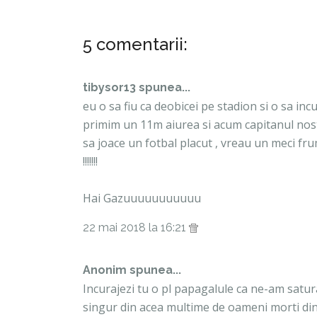
5 comentarii:
tibysor13 spunea...
eu o sa fiu ca deobicei pe stadion si o sa in
primim un 11m aiurea si acum capitanul nostr
sa joace un fotbal placut , vreau un meci fr
!!!!!!!
Hai Gazuuuuuuuuuuu
22 mai 2018 la 16:21
Anonim spunea...
Incurajezi tu o pl papagalule ca ne-am satura
singur din acea multime de oameni morti din 