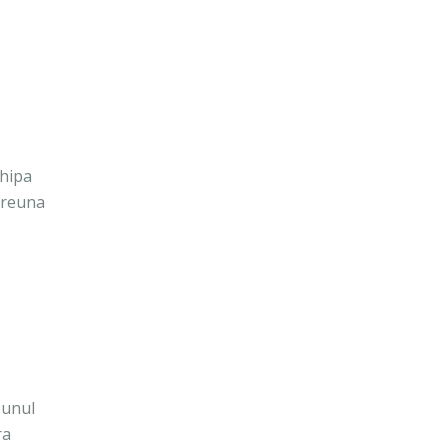
chipa
mpreuna
 unul
ra