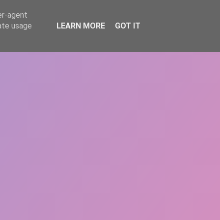
er-agent
rate usage
LEARN MORE
GOT IT
REPERE
DONEAZĂ
ARTICOLE
CONTACT