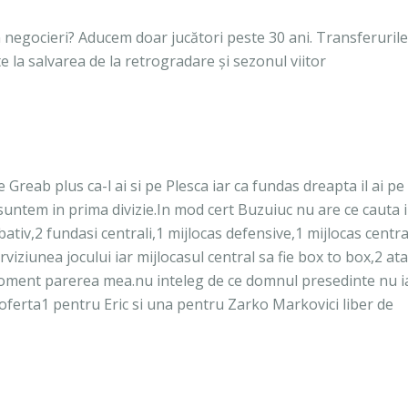
n negocieri? Aducem doar jucători peste 30 ani. Transferurile
la salvarea de la retrogradare și sezonul viitor
 Greab plus ca-l ai si pe Plesca iar ca fundas dreapta il ai pe
 suntem in prima divizie.In mod cert Buzuiuc nu are ce cauta i
bativ,2 fundasi centrali,1 mijlocas defensive,1 mijlocas centra
rviziunea jocului iar mijlocasul central sa fie box to box,2 at
t moment parerea mea.nu inteleg de ce domnul presedinte nu i
oferta1 pentru Eric si una pentru Zarko Markovici liber de