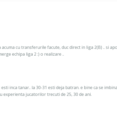
cuma cu transferurile facute, duc direct in liga 2(B) .. si apo
rge echipa liga 2 :) o realizare ..
i esti inca tanar.. la 30-31 esti deja batran. e bine ca se imbin
cu experienta jucatorilor trecuti de 25, 30 de ani.