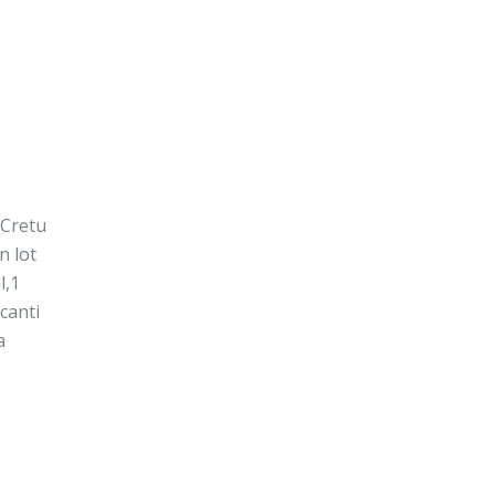
 Cretu
n lot
l,1
acanti
a