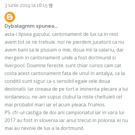
3 iunie 2019 la 18:15
Dybalagmm
spunea...
asta-i lipsea gazului, cantonament de lux ca in rest
avem tot ce ne trebuie. noi ne pierdem jucatorii ca nu
avem bani sa le plusam o mie, doua mii la salariu, dar
mergem in cantonament unde a fost dortmund si
liverpool. Doamne fereste. sunt chiar curios cam cat
costa acest cantonament fata de unul in antalya, ca la
conditii sunt sigur ca-s sensibil egale cele doua
destinatii. Iar cireasa de pe tort e iminenta plecare a lui
iordanescu. ne-am supus clubul la niste cheltuieli cel
mai probabil mari iar el acum pleaca. frumos.
PS. cfr-ul castiga de doi ani campionatul iar in vara lui
2017 au fost in slovenia iar anul trecut in polonia. ei nu
mai au nevoie de lux a la dortmund.