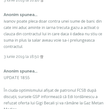
3 iunie 2019 la 18:48
Anonim spunea...
ivanov poate pleca doar contra unei sume de bani. din
cate imi aduc aminte in iarna trecuta gazu a activat o
clauza din contractul lui in care daca ii dadea nu stiu ce
suma in plus la salar aveau voie sa-i prelungeasca
contractul.
3 iunie 2019 la 18:50
Anonim spunea...
UPDATE 18:55
În ciuda optimismului afișat de patronul FCSB după
discuții, sursele GSP informează că Edi Iordănescu a
refuzat oferta lui Gigi Becali și va rămâne la Gaz Metan