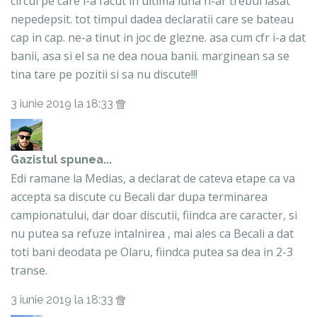
circul pe care l-a facut in ultima luna n-ar trebui lasat
nepedepsit. tot timpul dadea declaratii care se bateau
cap in cap. ne-a tinut in joc de glezne. asa cum cfr i-a dat
banii, asa si el sa ne dea noua banii. marginean sa se
tina tare pe pozitii si sa nu discute!!!
3 iunie 2019 la 18:33
Gazistul
spunea...
Edi ramane la Medias, a declarat de cateva etape ca va
accepta sa discute cu Becali dar dupa terminarea
campionatului, dar doar discutii, fiindca are caracter, si
nu putea sa refuze intalnirea , mai ales ca Becali a dat
toti bani deodata pe Olaru, fiindca putea sa dea in 2-3
transe.
3 iunie 2019 la 18:33