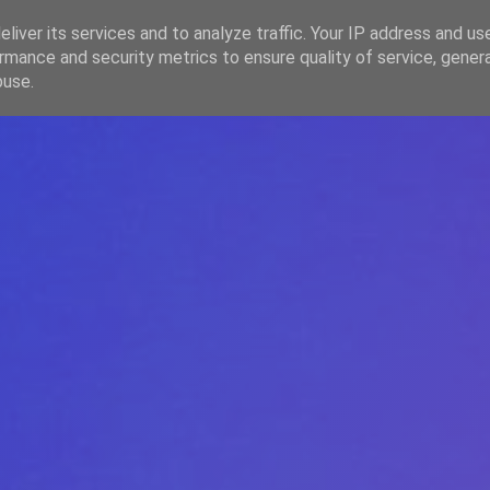
liver its services and to analyze traffic. Your IP address and us
rmance and security metrics to ensure quality of service, gene
HOME
ARTICOLE
DESPRE ECHIPĂ
buse.