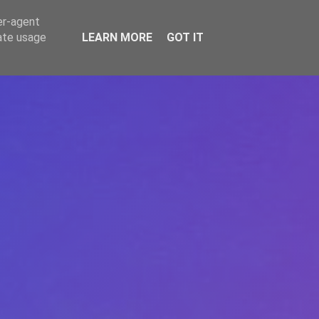
er-agent
rate usage
LEARN MORE
GOT IT
REPERE
DONEAZĂ
ARTICOLE
CONTACT