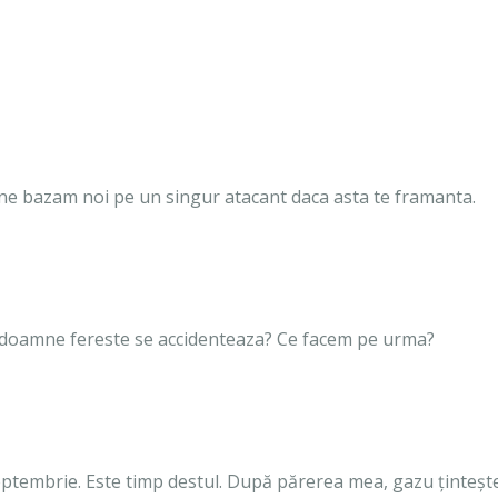
nu ne bazam noi pe un singur atacant daca asta te framanta.
 doamne fereste se accidenteaza? Ce facem pe urma?
 septembrie. Este timp destul. După părerea mea, gazu ținteșt