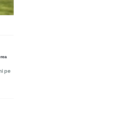
rea 
ni pe