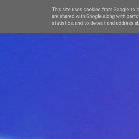
-->
This site uses cookies from Google to de
WWW.GAZISTI.RO
are shared with Google along with perfo
statistics, and to detect and address a