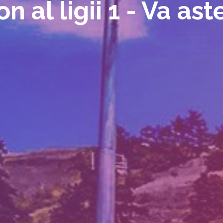
n al ligii 1 - Va as