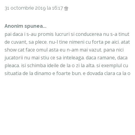
31 octombrie 2019 la 16:17
Anonim spunea...
pai daca i s-au promis lucruri si conducerea nu s-a tinut
de cuvant, sa plece. nu-l tine nimeni cu forta pe aici. atat
show cat face omul asta eu n-am mai vazut. pana nici
jucatorii nu mai stiu ce sa inteleaga. daca ramane, daca
pleaca. isi schimba ideile de la o zi la alta. si exemplul cu
situatia de la dinamo e foarte bun. e dovada clara ca la o
echipa desi nu curge doar lapte si miere, cu atitudinea
buna se poate face treaba.
31 octombrie 2019 la 16:27
Anonim spunea...
Hai ca sunteti comici. Pai ce sa comenteze Uhrin acum?