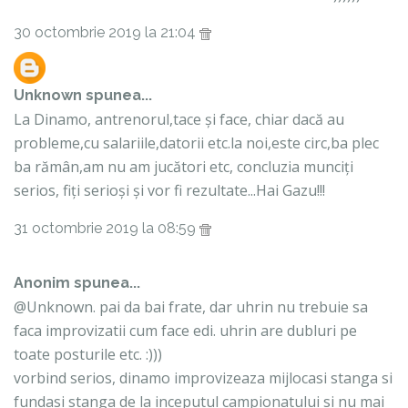
30 octombrie 2019 la 21:04
Unknown
spunea...
La Dinamo, antrenorul,tace și face, chiar dacă au
probleme,cu salariile,datorii etc.la noi,este circ,ba plec
ba rămân,am nu am jucători etc, concluzia munciți
serios, fiți serioși și vor fi rezultate...Hai Gazu!!!
31 octombrie 2019 la 08:59
Anonim spunea...
@Unknown. pai da bai frate, dar uhrin nu trebuie sa
faca improvizatii cum face edi. uhrin are dubluri pe
toate posturile etc. :)))
vorbind serios, dinamo improvizeaza mijlocasi stanga si
fundasi stanga de la inceputul campionatului si nu mai