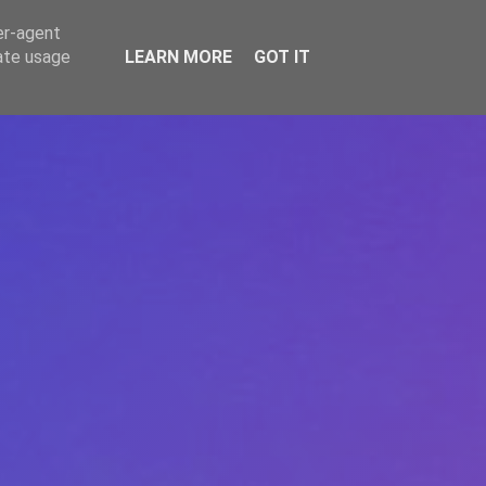
er-agent
rate usage
LEARN MORE
GOT IT
REPERE
DONEAZĂ
ARTICOLE
CONTACT