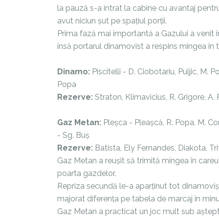
la pauză s-a intrat la cabine cu avantaj pentr
avut niciun șut pe spațiul porții.
Prima fază mai importantă a Gazului a venit în
însă portarul dinamovist a respins mingea în 
Dinamo:
Piscitelli - D. Ciobotariu, Puljic, M.
Popa
Rezerve:
Straton, Klimavicius, R. Grigore, A. 
Gaz Metan:
Pleșca - Pleașcă, R. Popa, M. Co
- Sg. Buș
Rezerve:
Batista, Ely Fernandes, Diakota, Tr
Gaz Metan a reușit să trimită mingea în careu d
poarta gazdelor.
Repriza secundă le-a aparținut tot dinamoviști
majorat diferența pe tabela de marcaj în minu
Gaz Metan a practicat un joc mult sub așteptăr