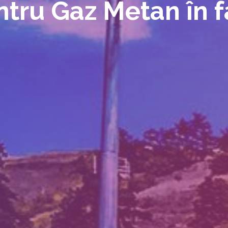
ntru Gaz Metan în f