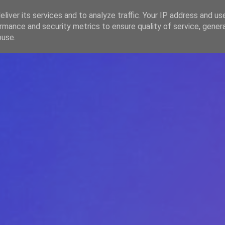
liver its services and to analyze traffic. Your IP address and us
rmance and security metrics to ensure quality of service, gene
HOME
ARTICOLE
DESPRE ECHIPĂ
buse.