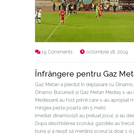
19 Comments
octombrie 18, 2019
Înfrângere pentru Gaz Meta
Gaz Metan a pierdut în deplasare cu Dinamo, 
Dinamo București și Gaz Metan Mediaș s-au în
Medieșenii au fost primii care s-au apropiat 
mingea peste poartă din 5 metri.
imediat dinamoviști au preluat jocul, și au desc
După deschiderea scorului, gazdele au trecut 
bună și a reușit să mențină scorul la doar 1-