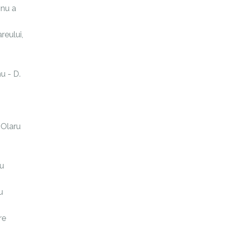
 nu a
reului,
nu - D.
 Olaru
ru
u
re