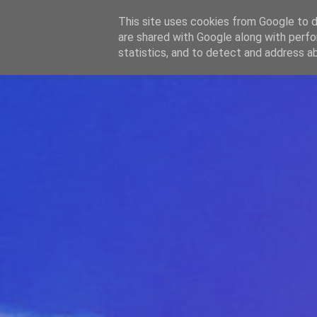
-->
This site uses cookies from Google to de
WWW.GAZISTI.RO
are shared with Google along with perfo
statistics, and to detect and address a