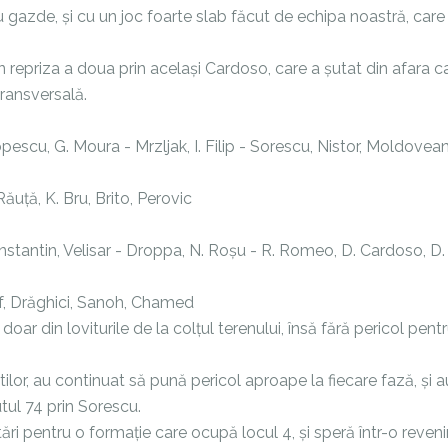
u gazde, și cu un joc foarte slab făcut de echipa noastră, care
 repriza a doua prin același Cardoso, care a șutat din afara ca
transversală.
 Popescu, G. Moura - Mrzljak, I. Filip - Sorescu, Nistor, Moldovea
Răuță, K. Bru, Brito, Perovic
nstantin, Velisar - Droppa, N. Roșu - R. Romeo, D. Cardoso, D.
if, Drăghici, Sanoh, Chamed
oar din loviturile de la colțul terenului, însă fără pericol pent
lor, au continuat să pună pericol aproape la fiecare fază, și a
tul 74 prin Sorescu.
i pentru o formație care ocupă locul 4, și speră într-o reveni