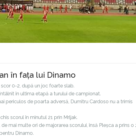
n în fața lui Dinamo
scor 0-2, după un joc foarte slab.
tâlnit în ultima etapă a turului de campionat.
mai periculos de poarta adversă, Dumitru Cardoso nu a trimis
his scorul în minutul 21 prin Mrljak.
de mai multe ori de majorarea scorului, însă Pleșca a prins o 
0 pentru Dinamo.