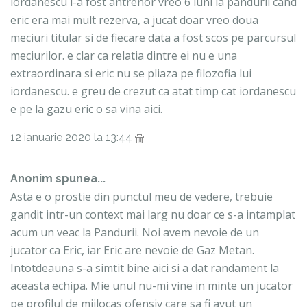
iordanescu i-a fost antrenor vreo 6 luni la pandurii cand
eric era mai mult rezerva, a jucat doar vreo doua
meciuri titular si de fiecare data a fost scos pe parcursul
meciurilor. e clar ca relatia dintre ei nu e una
extraordinara si eric nu se pliaza pe filozofia lui
iordanescu. e greu de crezut ca atat timp cat iordanescu
e pe la gazu eric o sa vina aici.
12 ianuarie 2020 la 13:44
Anonim spunea...
Asta e o prostie din punctul meu de vedere, trebuie
gandit intr-un context mai larg nu doar ce s-a intamplat
acum un veac la Pandurii. Noi avem nevoie de un
jucator ca Eric, iar Eric are nevoie de Gaz Metan.
Intotdeauna s-a simtit bine aici si a dat randament la
aceasta echipa. Mie unul nu-mi vine in minte un jucator
pe profilul de mijlocas ofensiv care sa fi avut un