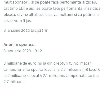
mult sponsorii, si se poate face perfomanta.Iti zic eu,
cat timp EDI e aici, se poate face perfomanta, insa daca
pleaca, si vine altul, acela se va multumi si cu putinul, si
iarasi vom fi jos.
8 ianuarie 2020 la 19:12
Anonim spunea...
8 ianuarie 2020, 19:12
3 milioane de euro nu ia din drepturi tv nici macar
campiona. si tu spui ca locul 5 ia 2.7 milioane :)))) locul 6
ia 2 milioane si locul 5 2,1 milioane. campionata tarii ia
2.7 milioane.
daca lucrurile erau asa simple cum le scrii tu sepsi dupa
ce sezonul trecut a fost in playoff sezonul asta trebuia