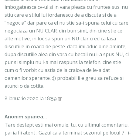
imbogateasca cv-ul si in vara pleaca cu fruntea sus. nu
stiu care e stilul lui iordanescu de a discuta si de a
"negocia" dar pare ca el nu stie sa-i spuna celui cu care
negociaza un NU CLAR. din bun simt, din cine stie ce
alte motive, in loc sa spun un NU clar cred ca lasa
discutiile in coada de peste. daca imi aduc bine aminte,
dupa discutiile alea din vara cu becali nu i-a spus NU, ci
pur si simplu nu i-a mai raspuns la telefon. cine stie
cum o fi vorbit cu astia de la craiova de le-a dat
oamenilor sperante. :)) probabil ii e greu sa refuze si
atunci o da cotita.
8 ianuarie 2020 la 18:59
Anonim spunea...
Tare destept esti mai omule, tu, cu ultimul comentariu,
pai ia fii atent : Gazul ca a terminat sezonul pe locul 7 , i-