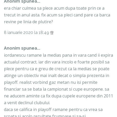
Anonim spunea...
era chiar culmea sa plece acum dupa toate prin ce a
trecut in anul asta. fix acum sa pleci cand pare ca barca
revine pe linia de plutire?
8 ianuarie 2020 la 18:49
Anonim spunea...
iordanescu ramane la medias pana in vara cand ii expira
actualul contract. iar din vara incolo e foarte posibil sa
plece pentru ca e greu de crezut ca la medias se poate
atinge un obiectiv mai inalt decat o simpla prezenta in
playoff. realist vorbind gaz metan nu isi permite
financiar sa se bata la campionat si cupe europene. sa
ne aducem aminte ca fix dupa cupele europene din 2011
a venit declinul clubului.
daca se califica in playoff ramane pentru ca vrea sa
scoata si acolo rezultate frumoase si sa-si