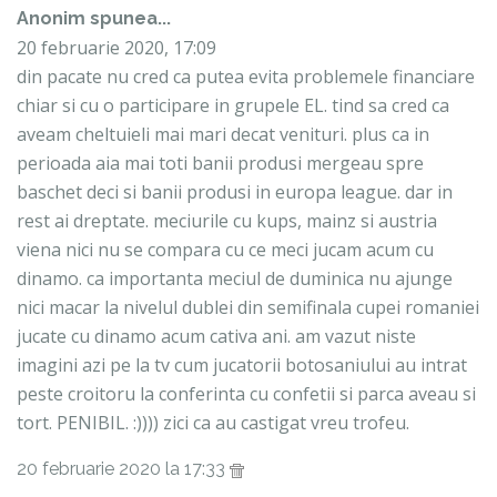
Anonim spunea...
20 februarie 2020, 17:09
din pacate nu cred ca putea evita problemele financiare
chiar si cu o participare in grupele EL. tind sa cred ca
aveam cheltuieli mai mari decat venituri. plus ca in
perioada aia mai toti banii produsi mergeau spre
baschet deci si banii produsi in europa league. dar in
rest ai dreptate. meciurile cu kups, mainz si austria
viena nici nu se compara cu ce meci jucam acum cu
dinamo. ca importanta meciul de duminica nu ajunge
nici macar la nivelul dublei din semifinala cupei romaniei
jucate cu dinamo acum cativa ani. am vazut niste
imagini azi pe la tv cum jucatorii botosaniului au intrat
peste croitoru la conferinta cu confetii si parca aveau si
tort. PENIBIL. :)))) zici ca au castigat vreu trofeu.
20 februarie 2020 la 17:33