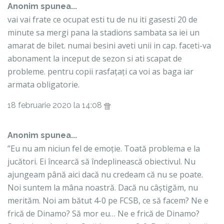
Anonim spunea...
vai vai frate ce ocupat esti tu de nu iti gasesti 20 de
minute sa mergi pana la stadions sambata sa iei un
amarat de bilet. numai besini aveti unii in cap. faceti-va
abonament la inceput de sezon si ati scapat de
probleme. pentru copii rasfațați ca voi as baga iar
armata obligatorie.
18 februarie 2020 la 14:08
Anonim spunea...
”Eu nu am niciun fel de emoție. Toată problema e la
jucători. Ei încearcă să îndeplinească obiectivul. Nu
ajungeam până aici dacă nu credeam că nu se poate.
Noi suntem la mâna noastră. Dacă nu câștigăm, nu
merităm. Noi am bătut 4-0 pe FCSB, ce să facem? Ne e
frică de Dinamo? Să mor eu… Ne e frică de Dinamo?