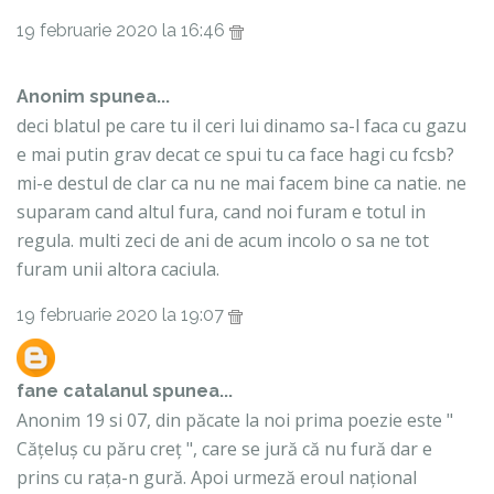
19 februarie 2020 la 16:46
Anonim spunea...
deci blatul pe care tu il ceri lui dinamo sa-l faca cu gazu
e mai putin grav decat ce spui tu ca face hagi cu fcsb?
mi-e destul de clar ca nu ne mai facem bine ca natie. ne
suparam cand altul fura, cand noi furam e totul in
regula. multi zeci de ani de acum incolo o sa ne tot
furam unii altora caciula.
19 februarie 2020 la 19:07
fane catalanul
spunea...
Anonim 19 si 07, din păcate la noi prima poezie este "
Cățeluș cu păru creț ", care se jură că nu fură dar e
prins cu rața-n gură. Apoi urmeză eroul național