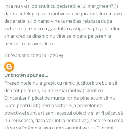
inca nu v-ati obisnuit cu declaratiile lui marginean? :))
dar nu inteleg cu ce ii motiveaza pe jucatorii lui dinamo
declaratia lui. dinamo vine la medias relaxata dupa
victoria cu fcsb si cu gandul la castigarea playout-ului.
chiar cred ca dinamo nu vine sa moara pe teren la
medias, n-ar avea de ce.
18 februarie 2020 la 17:26
Unknown
spunea...
Președintele nu a greșit cu nimic, jucătorii trebuie să
dea tot pe teren, să intre mai motivați decit cu
Clinceni,ar fi păcat de munca lor de pina acum să nu
lupte pentru obținerea victoriei,a primelor de
obiectiv,ei sunt artizanii acestui obiectiv și ar fi păcat să
nu reușească, dacă vor intra nemotivați,ceea ce nu cred
că se va întâmpla, așa cum s-au motivat cu Clinceni,