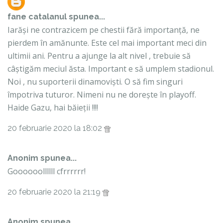
fane catalanul
spunea...
Iarăși ne contrazicem pe chestii fără importanță, ne
pierdem în amănunte. Este cel mai important meci din
ultimii ani. Pentru a ajunge la alt nivel , trebuie să
câștigăm meciul ăsta. Important e să umplem stadionul.
Noi , nu suporterii dinamoviști. O să fim singuri
împotriva tuturor. Nimeni nu ne dorește în playoff.
Haide Gazu, hai băieții !!!!
20 februarie 2020 la 18:02
Anonim spunea...
Goooooollllll cfrrrrrr!
20 februarie 2020 la 21:19
Anonim spunea...