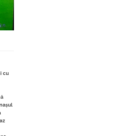
i cu
să
onașul
a
Gaz