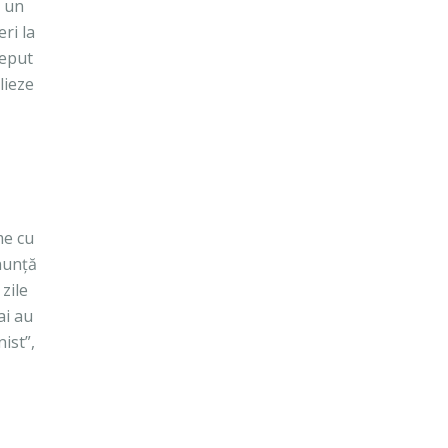
a un
ri la
ceput
lieze
me cu
nunță
zile
ai au
ist”,