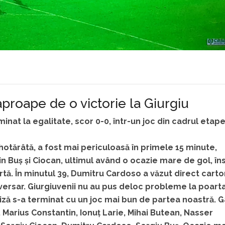
aproape de o victorie la Giurgiu
inat la egalitate, scor 0-0, într-un joc din cadrul etape
hotărâtă, a fost mai periculoasă în primele 15 minute,
 Buș și Ciocan, ultimul având o ocazie mare de gol, în
rtă. În minutul 39, Dumitru Cardoso a văzut direct cart
versar. Giurgiuvenii nu au pus deloc probleme la poart
iză s-a terminat cu un joc mai bun de partea noastră. 
 Marius Constantin, Ionuț Larie, Mihai Butean, Nasser