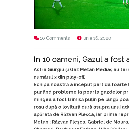
10 Comments
iunie 16, 2020
In 10 oameni, Gazul a fost 
Astra Giurgiu și Gaz Metan Mediaș au term
numărul 3 din play-off.
Echipa noastră a început partida foarte 
punând probleme la poarta gazdelor prin
mingea a fost trimisă puțin pe lângă poa
roșu după o lovitură dură asupra unui ad
apărată de Răzvan Pleșca, iar prima repr
Metan : Răzvan Pleșca, Gabriel de Moura,