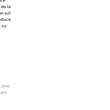
are
 de la
un șut
 aduce
, cu
 bine.
tare