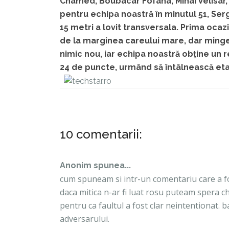
Chamed, Boubacar Fofana, Mihai Velisar,
pentru echipa noastră în minutul 51, Serg
15 metri a lovit transversala. Prima ocazi
de la marginea careului mare, dar minge
nimic nou, iar echipa noastră obține un re
24 de puncte, urmând să întâlnească etap
10 comentarii:
Anonim spunea...
cum spuneam si intr-un comentariu care a fost
daca mitica n-ar fi luat rosu puteam spera chi
pentru ca faultul a fost clar neintentionat. ba
adversarului.