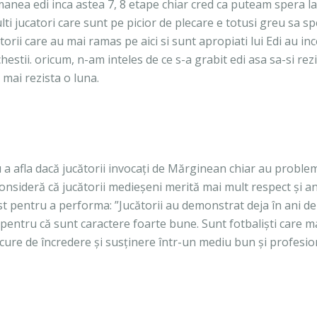
anea edi inca astea 7, 8 etape chiar cred ca puteam spera l
lti jucatori care sunt pe picior de plecare e totusi greu sa spe
orii care au mai ramas pe aici si sunt apropiati lui Edi au in
 chestii. oricum, n-am inteles de ce s-a grabit edi asa sa-si rezi
 mai rezista o luna.
 a afla dacă jucătorii invocați de Mărginean chiar au proble
onsideră că jucătorii medieșeni merită mai mult respect și a
t pentru a performa: ”Jucătorii au demonstrat deja în ani de 
 pentru că sunt caractere foarte bune. Sunt fotbaliști care m
cure de încredere și susținere într-un mediu bun și profesion