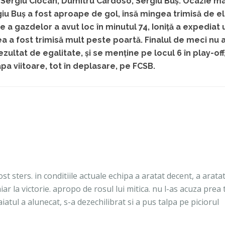
 Sergiu Ciocan, Dumitru Cardoso, Sergiu Buș. Ocazie m
iu Buș a fost aproape de gol, însă mingea trimisă de el
e a gazdelor a avut loc în minutul 74, Ioniță a expediat 
a a fost trimisă mult peste poartă. Finalul de meci nu
zultat de egalitate, și se menține pe locul 6 în play-off
a viitoare, tot în deplasare, pe FCSB.
 sters. in conditiile actuale echipa a aratat decent, a aratat
ar la victorie. apropo de rosul lui mitica. nu l-as acuza prea 
iatul a alunecat, s-a dezechilibrat si a pus talpa pe piciorul