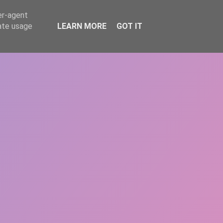
er-agent
rate usage
LEARN MORE
GOT IT
REPERE
DONEAZĂ
ARTICOLE
CONTACT