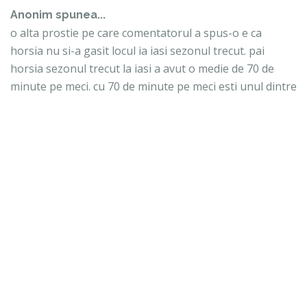
Anonim spunea...
o alta prostie pe care comentatorul a spus-o e ca
horsia nu si-a gasit locul ia iasi sezonul trecut. pai
horsia sezonul trecut la iasi a avut o medie de 70 de
minute pe meci. cu 70 de minute pe meci esti unul dintre
titulari. cum nu si-a gasit locul?
29 noiembrie 2020 la 19:18
Trimiteți un comentariu
LIGA1
CAUTĂ