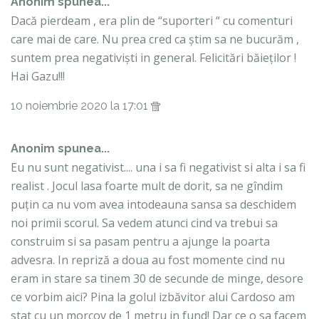
Anonim spunea...
Dacă pierdeam , era plin de “suporteri “ cu comenturi
care mai de care. Nu prea cred ca știm sa ne bucurăm ,
suntem prea negativiști in general. Felicitări băieților !
Hai Gazu!!!
10 noiembrie 2020 la 17:01
Anonim spunea...
Eu nu sunt negativist.... una i sa fi negativist si alta i sa fi
realist . Jocul lasa foarte mult de dorit, sa ne gîndim
puțin ca nu vom avea intodeauna sansa sa deschidem
noi primii scorul. Sa vedem atunci cind va trebui sa
construim si sa pasam pentru a ajunge la poarta
advesra. In repriză a doua au fost momente cind nu
eram in stare sa tinem 30 de secunde de minge, desore
ce vorbim aici? Pina la golul izbăvitor alui Cardoso am
stat cu un morcov de 1 metru in fund! Dar ce o sa facem