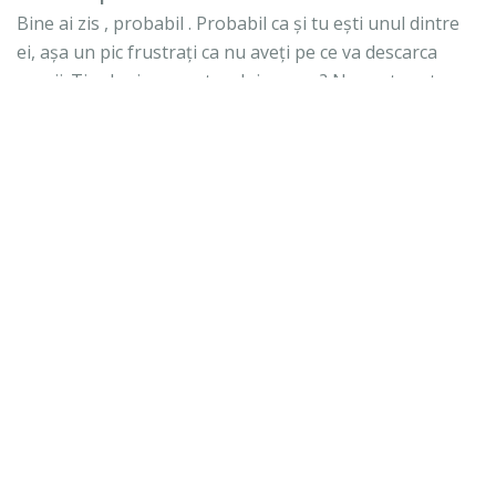
Bine ai zis , probabil . Probabil ca și tu ești unul dintre
ei, așa un pic frustrați ca nu aveți pe ce va descarca
nervii. Tipologia suporterului roman? Nu , asta este
tipologia romanului.
10 noiembrie 2020 la 20:31
Anonim spunea...
De ce Dumnezeu , a trebuit sa câștige Gazu doua la
rând ? Pe cine mai certam, pe cine ne mai descărcam
nervii? Ne certam între noi suporterii ?😄
10 noiembrie 2020 la 20:34
fane catalanul
spunea...
Bravo băieților, a fost o victorie clară și muncită. Nu
sunt negativist, încerc să fiu realist. Prima problemă,