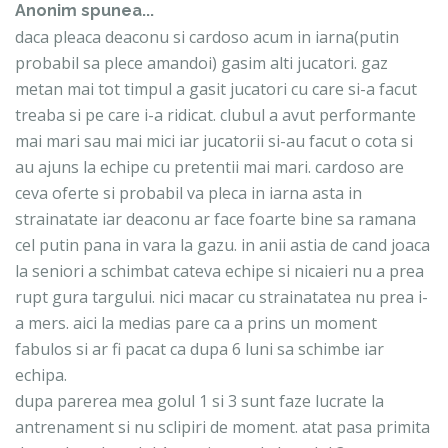
Anonim spunea...
daca pleaca deaconu si cardoso acum in iarna(putin
probabil sa plece amandoi) gasim alti jucatori. gaz
metan mai tot timpul a gasit jucatori cu care si-a facut
treaba si pe care i-a ridicat. clubul a avut performante
mai mari sau mai mici iar jucatorii si-au facut o cota si
au ajuns la echipe cu pretentii mai mari. cardoso are
ceva oferte si probabil va pleca in iarna asta in
strainatate iar deaconu ar face foarte bine sa ramana
cel putin pana in vara la gazu. in anii astia de cand joaca
la seniori a schimbat cateva echipe si nicaieri nu a prea
rupt gura targului. nici macar cu strainatatea nu prea i-
a mers. aici la medias pare ca a prins un moment
fabulos si ar fi pacat ca dupa 6 luni sa schimbe iar
echipa.
dupa parerea mea golul 1 si 3 sunt faze lucrate la
antrenament si nu sclipiri de moment. atat pasa primita