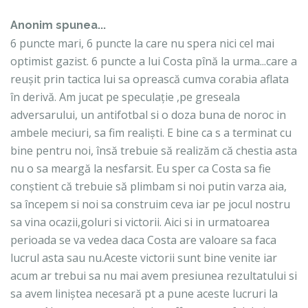
Anonim spunea...
6 puncte mari, 6 puncte la care nu spera nici cel mai
optimist gazist. 6 puncte a lui Costa pînă la urma...care a
reușit prin tactica lui sa oprească cumva corabia aflata
în derivă. Am jucat pe speculație ,pe greseala
adversarului, un antifotbal si o doza buna de noroc in
ambele meciuri, sa fim realiști. E bine ca s a terminat cu
bine pentru noi, însă trebuie să realizăm că chestia asta
nu o sa meargă la nesfarsit. Eu sper ca Costa sa fie
conștient că trebuie să plimbam si noi putin varza aia,
sa începem si noi sa construim ceva iar pe jocul nostru
sa vina ocazii,goluri si victorii. Aici si in urmatoarea
perioada se va vedea daca Costa are valoare sa faca
lucrul asta sau nu.Aceste victorii sunt bine venite iar
acum ar trebui sa nu mai avem presiunea rezultatului si
sa avem liniștea necesară pt a pune aceste lucruri la