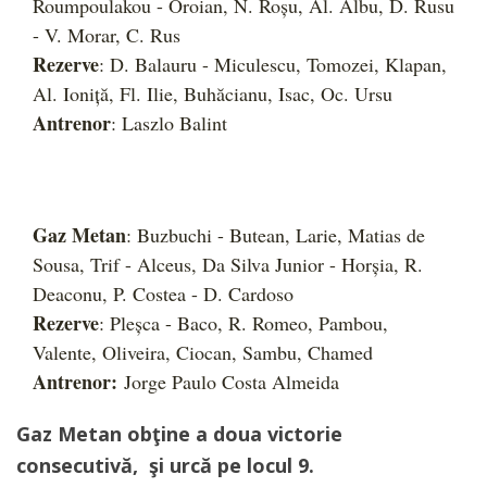
Roumpoulakou - Oroian, N. Roșu, Al. Albu, D. Rusu
- V. Morar, C. Rus
Rezerve
: D. Balauru - Miculescu, Tomozei, Klapan,
Al. Ioniță, Fl. Ilie, Buhăcianu, Isac, Oc. Ursu
Antrenor
: Laszlo Balint
Gaz Metan
: Buzbuchi - Butean, Larie, Matias de
Sousa, Trif - Alceus, Da Silva Junior - Horșia, R.
Deaconu, P. Costea - D. Cardoso
Rezerve
: Pleșca - Baco, R. Romeo, Pambou,
Valente, Oliveira, Ciocan, Sambu, Chamed
Antrenor:
Jorge Paulo Costa Almeida
Gaz Metan obţine a doua victorie
consecutivă, şi urcă pe locul 9.