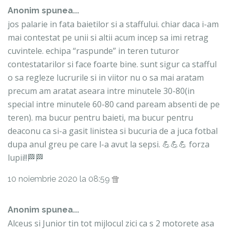
Anonim spunea...
jos palarie in fata baietilor si a staffului. chiar daca i-am
mai contestat pe unii si altii acum incep sa imi retrag
cuvintele. echipa “raspunde” in teren tuturor
contestatarilor si face foarte bine. sunt sigur ca stafful
o sa regleze lucrurile si in viitor nu o sa mai aratam
precum am aratat aseara intre minutele 30-80(in
special intre minutele 60-80 cand paream absenti de pe
teren). ma bucur pentru baieti, ma bucur pentru
deaconu ca si-a gasit linistea si bucuria de a juca fotbal
dupa anul greu pe care l-a avut la sepsi. 💪💪💪 forza
lupii!!🏁🏁
10 noiembrie 2020 la 08:59
Anonim spunea...
Alceus si Junior tin tot mijlocul zici ca s 2 motorete asa