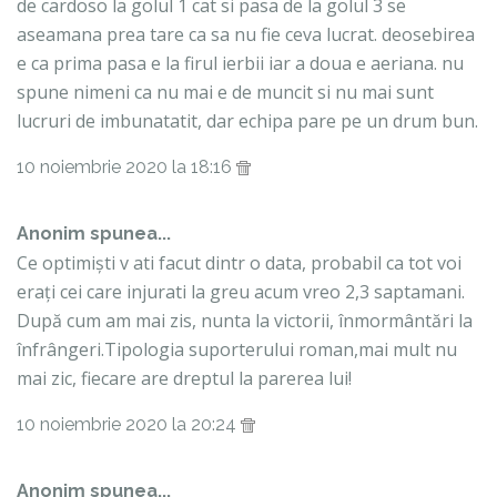
de cardoso la golul 1 cat si pasa de la golul 3 se
aseamana prea tare ca sa nu fie ceva lucrat. deosebirea
e ca prima pasa e la firul ierbii iar a doua e aeriana. nu
spune nimeni ca nu mai e de muncit si nu mai sunt
lucruri de imbunatatit, dar echipa pare pe un drum bun.
10 noiembrie 2020 la 18:16
Anonim spunea...
Ce optimiști v ati facut dintr o data, probabil ca tot voi
erați cei care injurati la greu acum vreo 2,3 saptamani.
După cum am mai zis, nunta la victorii, înmormântări la
înfrângeri.Tipologia suporterului roman,mai mult nu
mai zic, fiecare are dreptul la parerea lui!
10 noiembrie 2020 la 20:24
Anonim spunea...