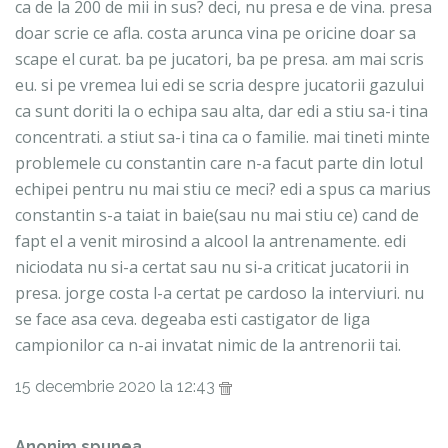
ca de la 200 de mii in sus? deci, nu presa e de vina. presa
doar scrie ce afla. costa arunca vina pe oricine doar sa
scape el curat. ba pe jucatori, ba pe presa. am mai scris
eu. si pe vremea lui edi se scria despre jucatorii gazului
ca sunt doriti la o echipa sau alta, dar edi a stiu sa-i tina
concentrati. a stiut sa-i tina ca o familie. mai tineti minte
problemele cu constantin care n-a facut parte din lotul
echipei pentru nu mai stiu ce meci? edi a spus ca marius
constantin s-a taiat in baie(sau nu mai stiu ce) cand de
fapt el a venit mirosind a alcool la antrenamente. edi
niciodata nu si-a certat sau nu si-a criticat jucatorii in
presa. jorge costa l-a certat pe cardoso la interviuri. nu
se face asa ceva. degeaba esti castigator de liga
campionilor ca n-ai invatat nimic de la antrenorii tai.
15 decembrie 2020 la 12:43
Anonim spunea...