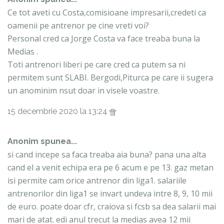
Ce tot aveti cu Costa,comisioane impresarii,credeti ca
oamenii pe antrenor pe cine vreti voi?
Personal cred ca Jorge Costa va face treaba buna la
Medias .
Toti antrenori liberi pe care cred ca putem sa ni
permitem sunt SLABI. Bergodi,Piturca pe care ii sugera
un anominim nsut doar in visele voastre.
15 decembrie 2020 la 13:24
Anonim spunea...
si cand incepe sa faca treaba aia buna? pana una alta
cand el a venit echipa era pe 6 acum e pe 13. gaz metan
isi permite cam orice antrenor din liga1. salariile
antrenorilor din liga1 se invart undeva intre 8, 9, 10 mii
de euro. poate doar cfr, craiova si fcsb sa dea salarii mai
mari de atat. edi anul trecut la medias avea 12 mii