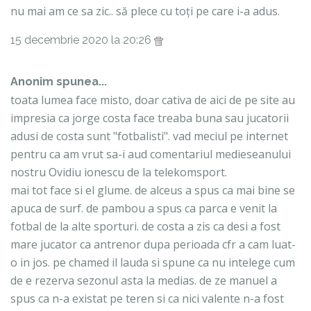
nu mai am ce sa zic.. să plece cu toți pe care i-a adus.
15 decembrie 2020 la 20:26
Anonim spunea...
toata lumea face misto, doar cativa de aici de pe site au
impresia ca jorge costa face treaba buna sau jucatorii
adusi de costa sunt "fotbalisti". vad meciul pe internet
pentru ca am vrut sa-i aud comentariul medieseanului
nostru Ovidiu ionescu de la telekomsport.
mai tot face si el glume. de alceus a spus ca mai bine se
apuca de surf. de pambou a spus ca parca e venit la
fotbal de la alte sporturi. de costa a zis ca desi a fost
mare jucator ca antrenor dupa perioada cfr a cam luat-
o in jos. pe chamed il lauda si spune ca nu intelege cum
de e rezerva sezonul asta la medias. de ze manuel a
spus ca n-a existat pe teren si ca nici valente n-a fost