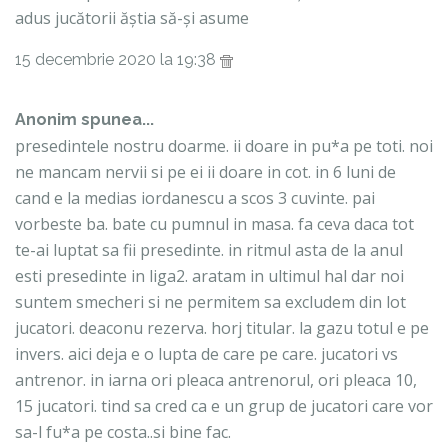
adus jucătorii ăștia să-și asume
15 decembrie 2020 la 19:38
Anonim spunea...
presedintele nostru doarme. ii doare in pu*a pe toti. noi
ne mancam nervii si pe ei ii doare in cot. in 6 luni de
cand e la medias iordanescu a scos 3 cuvinte. pai
vorbeste ba. bate cu pumnul in masa. fa ceva daca tot
te-ai luptat sa fii presedinte. in ritmul asta de la anul
esti presedinte in liga2. aratam in ultimul hal dar noi
suntem smecheri si ne permitem sa excludem din lot
jucatori. deaconu rezerva. horj titular. la gazu totul e pe
invers. aici deja e o lupta de care pe care. jucatori vs
antrenor. in iarna ori pleaca antrenorul, ori pleaca 10,
15 jucatori. tind sa cred ca e un grup de jucatori care vor
sa-l fu*a pe costa..si bine fac.