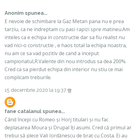
Anonim spunea...
E nevoie de schimbare la Gaz Metan pana nu e prea
tarziu, ca ne indreptam cu pasi rapizi spre matineu.Am
inteles ca e echipa in constructie dar sa fiu realist nu
vad nici-o constructie , e haos total la echipa noastra,
nu am ce sa vad pozitiv de cand a inceput
campionatul,R.Valente din nou introdus sa dea 200%.
Cred ca sa pierdut echipa din interior nu stiu ce mai
complicam treburile.
15 decembrie 2020 la 19:37
fane catalanul
spunea...
Când începi cu Romeo și Horj titulari și nu fac
deplasarea Moura și Drupal îți asumi. Cred că primul ar
trebui să plece Vali Iordănescu de braț cu Costa. Ei au