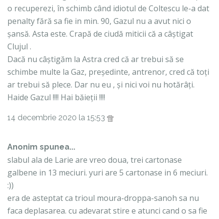
o recuperezi, în schimb când idiotul de Coltescu le-a dat
penalty fără sa fie in min. 90, Gazul nu a avut nici o
șansă. Asta este. Crapă de ciudă miticii că a câștigat
Clujul .
Dacă nu câștigăm la Astra cred că ar trebui să se
schimbe multe la Gaz, președinte, antrenor, cred că toți
ar trebui să plece. Dar nu eu , și nici voi nu hotărâți.
Haide Gazul !!!! Hai băieții !!!!
14 decembrie 2020 la 15:53
Anonim spunea...
slabul ala de Larie are vreo doua, trei cartonase
galbene in 13 meciuri. yuri are 5 cartonase in 6 meciuri.
:))
era de asteptat ca trioul moura-droppa-sanoh sa nu
faca deplasarea. cu adevarat stire e atunci cand o sa fie