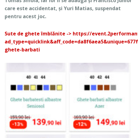
Tomas Smola, iar lor li se adaugă și Francisco Junior
care este accidentat, și Yuri Matias, suspendat
pentru acest joc.
Sute de ghete îmblănite -> https://event.2performan
ad_type=quicklink&aff_code=da8f6aea5&unique=677
ghete-barbati