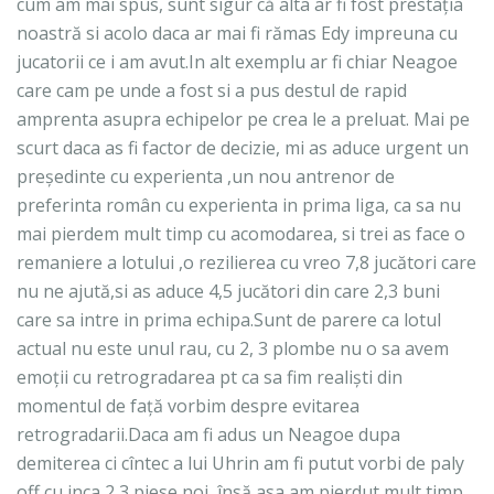
cum am mai spus, sunt sigur că alta ar fi fost prestația
noastră si acolo daca ar mai fi rămas Edy impreuna cu
jucatorii ce i am avut.In alt exemplu ar fi chiar Neagoe
care cam pe unde a fost si a pus destul de rapid
amprenta asupra echipelor pe crea le a preluat. Mai pe
scurt daca as fi factor de decizie, mi as aduce urgent un
președinte cu experienta ,un nou antrenor de
preferinta român cu experienta in prima liga, ca sa nu
mai pierdem mult timp cu acomodarea, si trei as face o
remaniere a lotului ,o rezilierea cu vreo 7,8 jucători care
nu ne ajută,si as aduce 4,5 jucători din care 2,3 buni
care sa intre in prima echipa.Sunt de parere ca lotul
actual nu este unul rau, cu 2, 3 plombe nu o sa avem
emoții cu retrogradarea pt ca sa fim realiști din
momentul de față vorbim despre evitarea
retrogradarii.Daca am fi adus un Neagoe dupa
demiterea ci cîntec a lui Uhrin am fi putut vorbi de paly
off cu inca 2,3 piese noi, însă asa am pierdut mult timp