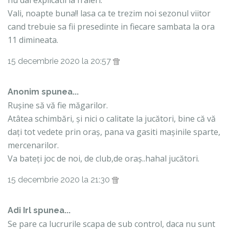
nu dai explicatii la fraieri.
Vali, noapte buna!! lasa ca te trezim noi sezonul viitor
cand trebuie sa fii presedinte in fiecare sambata la ora
11 dimineata.
15 decembrie 2020 la 20:57
Anonim spunea...
Rușine să vă fie măgarilor.
Atâtea schimbări, și nici o calitate la jucători, bine că vă
dați tot vedete prin oraș, pana va gasiti mașinile sparte,
mercenarilor.
Va bateți joc de noi, de club,de oraș..hahal jucători.
15 decembrie 2020 la 21:30
Adi Irl spunea...
Se pare ca lucrurile scapa de sub control, daca nu sunt