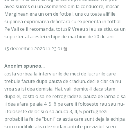
avea succes cu un asemenea om la conducere, macar
Marginean era un om de fotbal, uns cu toate alifiile,
suplinea exprimarea deficitara cu experienta in fotbal.
Pe Vali ce il recomanda, totusi? Vreau si eu sa stiu, ca un
suporter al acestei echipe de mai bine de 20 de ani.
15 decembrie 2020 la 23:01
Anonim spunea...
costa vorbea la interviurile de meci de lucrurile care
trebuie facute dupa pauza de craciun. deci e clar ca nu
vrea sa isi dea demisia. Hai, vali, demite-l! daca stam
dupa el, costa o sa ne retrogradeze. pauza de iarna o sa
ii dea afara pe aia 4, 5, 6 pe care ii foloseste rau sau nu-
i foloseste deloc si o sa aduca 3, 4, 5 portughezi
probabil la fel de “buni” ca astia care sunt deja la echipa.
si in conditiile alea deznodamantul e previzibil. si eu