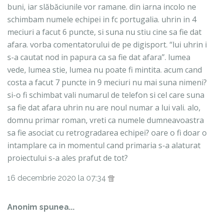
buni, iar slăbăciunile vor ramane. din iarna incolo ne
schimbam numele echipei in fc portugalia. uhrin in 4
meciuri a facut 6 puncte, si suna nu stiu cine sa fie dat
afara. vorba comentatorului de pe digisport. “lui uhrin i
s-a cautat nod in papura ca sa fie dat afara”. lumea
vede, lumea stie, lumea nu poate fi mintita. acum cand
costa a facut 7 puncte in 9 meciuri nu mai suna nimeni?
si-o fi schimbat vali numarul de telefon si cel care suna
sa fie dat afara uhrin nu are noul numar a lui vali. alo,
domnu primar roman, vreti ca numele dumneavoastra
sa fie asociat cu retrogradarea echipei? oare o fi doar o
intamplare ca in momentul cand primaria s-a alaturat
proiectului s-a ales prafut de tot?
16 decembrie 2020 la 07:34
Anonim spunea...