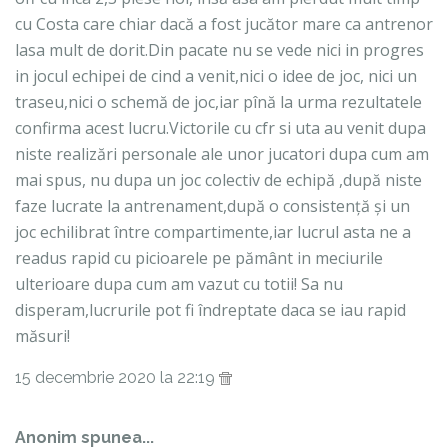
cu Costa care chiar dacă a fost jucător mare ca antrenor
lasa mult de dorit.Din pacate nu se vede nici in progres
in jocul echipei de cind a venit,nici o idee de joc, nici un
traseu,nici o schemă de joc,iar pînă la urma rezultatele
confirma acest lucru.Victorile cu cfr si uta au venit dupa
niste realizări personale ale unor jucatori dupa cum am
mai spus, nu dupa un joc colectiv de echipă ,după niste
faze lucrate la antrenament,după o consistență și un
joc echilibrat între compartimente,iar lucrul asta ne a
readus rapid cu picioarele pe pământ in meciurile
ulterioare dupa cum am vazut cu totii! Sa nu
disperam,lucrurile pot fi îndreptate daca se iau rapid
măsuri!
15 decembrie 2020 la 22:19
Anonim spunea...