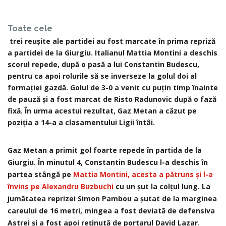
Toate cele
trei reușite ale partidei au fost marcate în prima repriză
a partidei de la Giurgiu. Italianul Mattia Montini a deschis
scorul repede, după o pasă a lui Constantin Budescu,
pentru ca apoi rolurile să se inverseze la golul doi al
formației gazdă. Golul de 3-0 a venit cu puțin timp înainte
de pauză și a fost marcat de Risto Radunovic după o fază
fixă. În urma acestui rezultat, Gaz Metan a căzut pe
poziția a 14-a a clasamentului Ligii întâi.
Gaz Metan a primit gol foarte repede în partida de la
Giurgiu. În minutul 4, Constantin Budescu l-a deschis în
partea stângă pe
Mattia Montini, acesta a pătruns și l-a
învins pe Alexandru Buzbuchi
cu un șut la colțul lung. La
jumătatea reprizei Simon Pambou a șutat de la marginea
careului de 16 metri, mingea a fost deviată de defensiva
Astrei și a fost apoi reținută de portarul David Lazar.