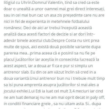
litigiul cu Uhrin.Domnul Valentin, tind sa cred ca este
doar o unealtă a unor oamnei mai grei direct interesați,
sau in cel mai bun caz un asa zis președinte care nu are
nici in fel de experienta in metehnele fotbalului
românesc. Deci de aici ar trebui începută această
analiză daca acesti factori de decizie si ar dori într-
adevăr binele acestui club.Despre Costa nu sint prea
multe de spus, aici există două posibile variante dupa
parerea mea....prima aceea că e posinil sa nu fie pe
placul jucătorilor iar aceștia in consecinta lucrează la
acest aspect, iar a doua ar fi ca e pur si simplu un
antrenor slab. Eu din ce am văzut înclin să cred in a
doua variantă.Unui antrenor bun nu i trebuie mult timp
sa isi puna amprenta asupra jucătorilor si mai ales a
jocului exhilei.Lui Edi ia luat cel mult 3,4 meciuri iar cind
ne am luat demaraj nu ne am mai oprit decat in paly off,
in conditii financiare grele , sa nu uitam asta. Si... dupa