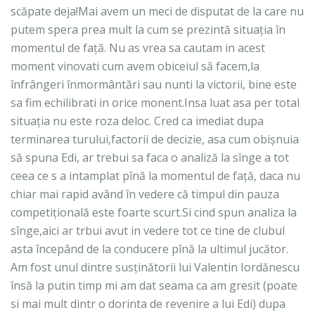
scăpate deja!Mai avem un meci de disputat de la care nu
putem spera prea mult la cum se prezintă situația în
momentul de față. Nu as vrea sa cautam in acest
moment vinovati cum avem obiceiul să facem,la
înfrângeri înmormântări sau nunti la victorii, bine este
sa fim echilibrati in orice monent.Insa luat asa per total
situația nu este roza deloc. Cred ca imediat dupa
terminarea turului,factorii de decizie, asa cum obișnuia
să spuna Edi, ar trebui sa faca o analiză la sînge a tot
ceea ce s a intamplat pînă la momentul de față, daca nu
chiar mai rapid având în vedere că timpul din pauza
competițională este foarte scurt.Si cind spun analiza la
sînge,aici ar trbui avut in vedere tot ce tine de clubul
asta începând de la conducere pînă la ultimul jucător.
Am fost unul dintre susținătorii lui Valentin Iordănescu
însă la putin timp mi am dat seama ca am gresit (poate
si mai mult dintr o dorinta de revenire a lui Edi) dupa