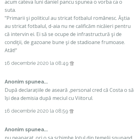
acum cateva luni daniel pancu spunea o vorba ca o
suta.
"Primarii şi politicul au stricat fotbalul românesc. Ăştia
au stricat fotbalul, d-aia nu ne calificăm nicăieri pentru
că intervin ei. Ei să se ocupe de infrastructură şi de
condiţii, de gazoane bune şi de stadioane frumoase.
Atât!"
16 decembrie 2020 la 08:49
Anonim spunea...
După declarațiile de aseară ,personal cred că Costa o să
își dea demisia după meciul cu Viitorul.
16 decembrie 2020 la 08:59
Anonim spunea...
nu neaparat. ori o sa schimbe lotul din temelii spunand