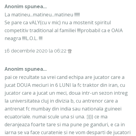
Anonim spunea...
La matineu...matineu...matineu !!!!!!
Se pare ca vALY(cu v mic) nu a mostenit spiritul
competitiv traditional al familiei !!!!probabil ca e OAIA
neagra !!!!L.O.L. !!!!
16 decembrie 2020 la 06:22
Anonim spunea...
pai ce rezultate sa vrei cand echipa are jucator care a
jucat DOUA meciuri in 6 LUNI la fc traktor din iran, cu
jucator care a jucat un meci, doua intr-un sezon intreg
la universitatea cluj in divizia b, cu antrenor care a
antrenat fc mumbay din india sau nationala guineei
ecuatoriale. numai scule una si una. :)))) ce ma
deranjeaza foarte tare si ma pune pe ganduri, e ca in
iarna se va face curatenie si ne vom desparti de jucatori