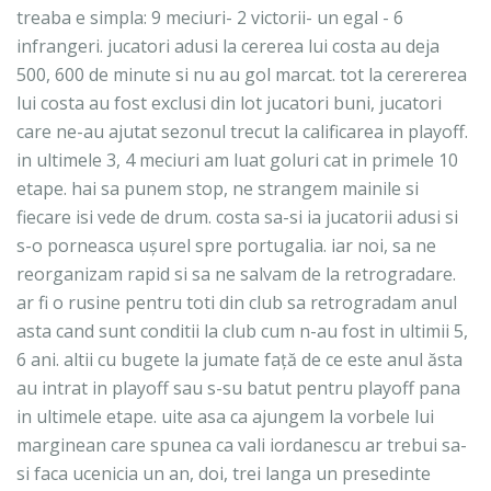
treaba e simpla: 9 meciuri- 2 victorii- un egal - 6
infrangeri. jucatori adusi la cererea lui costa au deja
500, 600 de minute si nu au gol marcat. tot la cerererea
lui costa au fost exclusi din lot jucatori buni, jucatori
care ne-au ajutat sezonul trecut la calificarea in playoff.
in ultimele 3, 4 meciuri am luat goluri cat in primele 10
etape. hai sa punem stop, ne strangem mainile si
fiecare isi vede de drum. costa sa-si ia jucatorii adusi si
s-o porneasca ușurel spre portugalia. iar noi, sa ne
reorganizam rapid si sa ne salvam de la retrogradare.
ar fi o rusine pentru toti din club sa retrogradam anul
asta cand sunt conditii la club cum n-au fost in ultimii 5,
6 ani. altii cu bugete la jumate față de ce este anul ăsta
au intrat in playoff sau s-su batut pentru playoff pana
in ultimele etape. uite asa ca ajungem la vorbele lui
marginean care spunea ca vali iordanescu ar trebui sa-
si faca ucenicia un an, doi, trei langa un presedinte