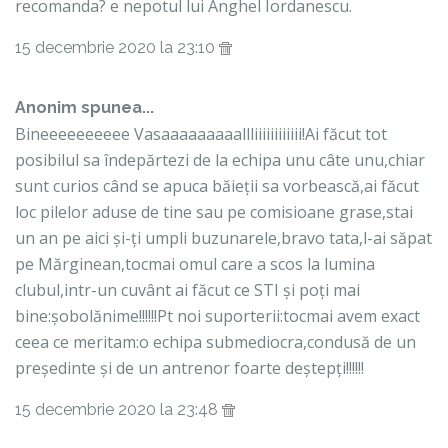
recomanda? e nepotul lui Anghel Iordanescu.
15 decembrie 2020 la 23:10
Anonim spunea...
Bineeeeeeeeee Vasaaaaaaaaallliiiiiiiiiiii!Ai făcut tot
posibilul sa îndepărtezi de la echipa unu câte unu,chiar
sunt curios când se apuca băieții sa vorbească,ai făcut
loc pilelor aduse de tine sau pe comisioane grase,stai
un an pe aici și-ți umpli buzunarele,bravo tata,l-ai săpat
pe Mărginean,tocmai omul care a scos la lumina
clubul,intr-un cuvânt ai făcut ce STI și poți mai
bine:șobolănime!!!!!!Pt noi suporterii:tocmai avem exact
ceea ce meritam:o echipa submediocra,condusă de un
președinte și de un antrenor foarte deștepți!!!!!!
15 decembrie 2020 la 23:48