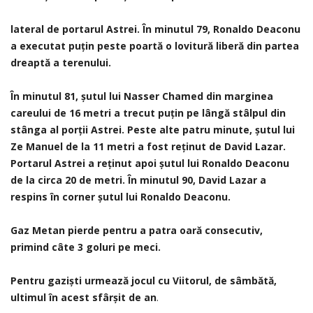
lateral de portarul Astrei. În minutul 79, Ronaldo Deaconu
a executat puțin peste poartă o lovitură liberă din partea
dreaptă a terenului.
În minutul 81, șutul lui Nasser Chamed din marginea
careului de 16 metri a trecut puțin pe lângă stâlpul din
stânga al porții Astrei. Peste alte patru minute, șutul lui
Ze Manuel de la 11 metri a fost reținut de David Lazar.
Portarul Astrei a reținut apoi șutul lui Ronaldo Deaconu
de la circa 20 de metri. În minutul 90, David Lazar a
respins în corner șutul lui Ronaldo Deaconu.
Gaz Metan pierde pentru a patra oară consecutiv,
primind câte 3 goluri pe meci.
Pentru gaziști urmează jocul cu Viitorul, de sâmbătă,
ultimul în acest sfârșit de an
.