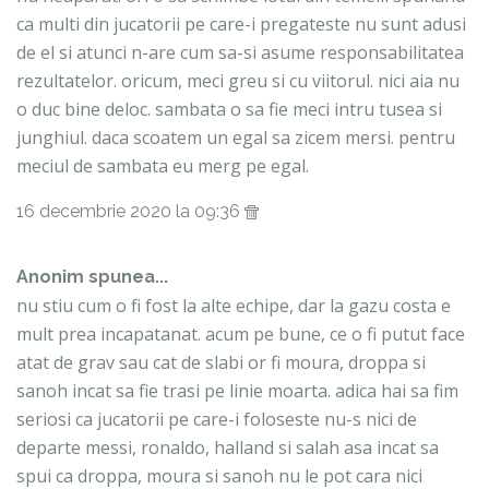
ca multi din jucatorii pe care-i pregateste nu sunt adusi
de el si atunci n-are cum sa-si asume responsabilitatea
rezultatelor. oricum, meci greu si cu viitorul. nici aia nu
o duc bine deloc. sambata o sa fie meci intru tusea si
junghiul. daca scoatem un egal sa zicem mersi. pentru
meciul de sambata eu merg pe egal.
16 decembrie 2020 la 09:36
Anonim spunea...
nu stiu cum o fi fost la alte echipe, dar la gazu costa e
mult prea incapatanat. acum pe bune, ce o fi putut face
atat de grav sau cat de slabi or fi moura, droppa si
sanoh incat sa fie trasi pe linie moarta. adica hai sa fim
seriosi ca jucatorii pe care-i foloseste nu-s nici de
departe messi, ronaldo, halland si salah asa incat sa
spui ca droppa, moura si sanoh nu le pot cara nici