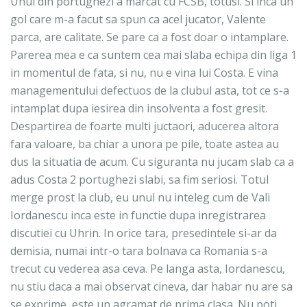
Unul din portughezi a marcat cu FCSB, totusi. Si inca un
gol care m-a facut sa spun ca acel jucator, Valente
parca, are calitate. Se pare ca a fost doar o intamplare.
Parerea mea e ca suntem cea mai slaba echipa din liga 1
in momentul de fata, si nu, nu e vina lui Costa. E vina
managementului defectuos de la clubul asta, tot ce s-a
intamplat dupa iesirea din insolventa a fost gresit.
Despartirea de foarte multi juctaori, aducerea altora
fara valoare, ba chiar a unora pe pile, toate astea au
dus la situatia de acum. Cu siguranta nu jucam slab ca a
adus Costa 2 portughezi slabi, sa fim seriosi. Totul
merge prost la club, eu unul nu inteleg cum de Vali
Iordanescu inca este in functie dupa inregistrarea
discutiei cu Uhrin. In orice tara, presedintele si-ar da
demisia, numai intr-o tara bolnava ca Romania s-a
trecut cu vederea asa ceva. Pe langa asta, Iordanescu,
nu stiu daca a mai observat cineva, dar habar nu are sa
se exprime, este un agramat de prima clasa. Nu poti