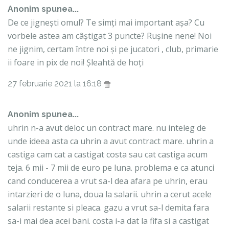
Anonim spunea...
De ce jignești omul? Te simți mai important așa? Cu
vorbele astea am câștigat 3 puncte? Rușine nene! Noi
ne jignim, certam între noi și pe jucatori , club, primarie
ii foare in pix de noi! Șleahtă de hoți
27 februarie 2021 la 16:18
Anonim spunea...
uhrin n-a avut deloc un contract mare. nu inteleg de
unde ideea asta ca uhrin a avut contract mare. uhrin a
castiga cam cat a castigat costa sau cat castiga acum
teja. 6 mii - 7 mii de euro pe luna. problema e ca atunci
cand conducerea a vrut sa-l dea afara pe uhrin, erau
intarzieri de o luna, doua la salarii. uhrin a cerut acele
salarii restante si pleaca. gazu a vrut sa-l demita fara
sa-i mai dea acei bani. costa i-a dat la fifa si a castigat