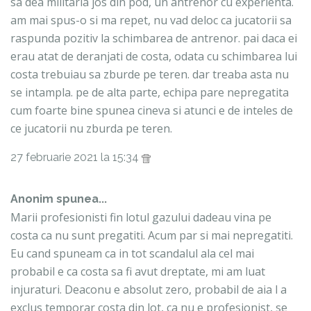
sa dea militaria jos din pod, un antrenor cu experienta.
am mai spus-o si ma repet, nu vad deloc ca jucatorii sa
raspunda pozitiv la schimbarea de antrenor. pai daca ei
erau atat de deranjati de costa, odata cu schimbarea lui
costa trebuiau sa zburde pe teren. dar treaba asta nu
se intampla. pe de alta parte, echipa pare nepregatita
cum foarte bine spunea cineva si atunci e de inteles de
ce jucatorii nu zburda pe teren.
27 februarie 2021 la 15:34
Anonim spunea...
Marii profesionisti fin lotul gazului dadeau vina pe
costa ca nu sunt pregatiti. Acum par si mai nepregatiti.
Eu cand spuneam ca in tot scandalul ala cel mai
probabil e ca costa sa fi avut dreptate, mi am luat
injuraturi. Deaconu e absolut zero, probabil de aia l a
exclus temporar costa din lot, ca nu e profesionist, se