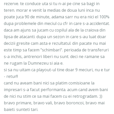
rezerve. te conduce uta si tu n-ai pe cine sa bagi in
teren. morar e venit la medias de doua luni inca nu
poate juca 90 de minute, adama sarr nu era nici el 100%
dupa problemele din meciul cu cfr in care s-a accidentat.
daca am ajuns sa jucam cu copilul ala de la craiova din
lipsa de atacanti. dupa un sezon in care s-au luat doar
decizii gresite cam asta e rezultatul. din pacate nu mai
este timp sa facem "schimbari". perioada de transferuri
s-a inchis, antrenori liberi nu sunt. deci ne ramane sa
ne rugam la Dumnezeu si aia e.
si sa nu uitam ca playout-ul tine doar 9 meciuri, nu e tur
- retur!!
cand nu aveam bani nici sa platim comisioane la
impresari s-a facut performanta. acum cand avem bani
de nici nu stim ce sa mai facem cu ei retrogradam. :))
bravo primare, bravo vali, bravo boroncoi, bravo mai
baieti. sunteti tari.