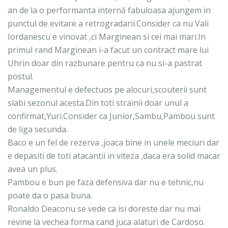
an de la o performanta internă fabuloasa ajungem in
punctul de evitare a retrogradarii.Consider ca nu Vali
Iordanescu e vinovat ,ci Marginean si cei mai mari.In
primul rand Marginean i-a facut un contract mare lui
Uhrin doar din razbunare pentru ca nu si-a pastrat
postul.
Managementul e defectuos pe alocuri,scouterii sunt
slabi sezonul acesta.Din toti strainii doar unul a
confirmat,Yuri.Consider ca Junior,Sambu,Pambou sunt
de liga secunda.
Baco e un fel de rezerva ,joaca bine in unele meciuri dar
e depasiti de toti atacantii in viteza ,daca era solid macar
avea un plus.
Pambou e bun pe faza defensiva dar nu e tehnic,nu
poate da o pasa buna.
Ronaldo Deaconu se vede ca isi doreste dar nu mai
revine la vechea forma cand juca alaturi de Cardoso.