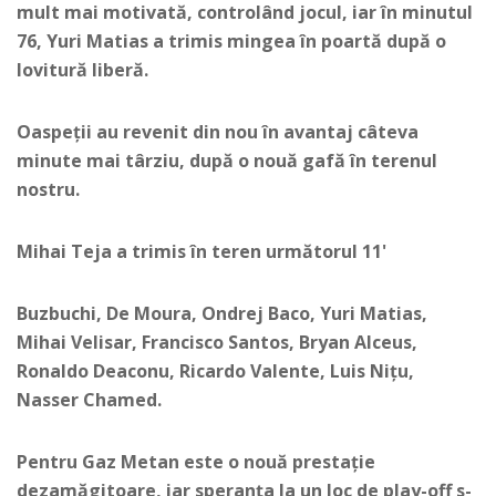
mult mai motivată, controlând jocul, iar în minutul
76, Yuri Matias a trimis mingea în poartă după o
lovitură liberă.
Oaspeții au revenit din nou în avantaj câteva
minute mai târziu, după o nouă gafă în terenul
nostru.
Mihai Teja a trimis în teren următorul 11'
Buzbuchi, De Moura, Ondrej Baco, Yuri Matias,
Mihai Velisar, Francisco Santos, Bryan Alceus,
Ronaldo Deaconu, Ricardo Valente, Luis Nițu,
Nasser Chamed.
Pentru Gaz Metan este o nouă prestație
dezamăgitoare, iar speranța la un loc de play-off s-