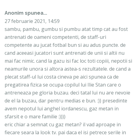
Anonim spunea...
27 februarie 2021, 14:59
sambu, pambu, gumbu si pumbu atat timp cat au fost
antrenati de oameni competenti, de staff-uri
competente au jucat fotbal bun si au adus puncte. de
cand aceeasi jucatori sunt antrenati de unii si altii nu
mai fac nimic. cand la gazu isi fac loc toti copiii, nepotii si
neamurile unora si altora astea-s rezultatele. de cand a
plecat staff-ul lui costa cineva pe aici spunea ca de
pregatirea fizica se ocupa copilul lui Ilie Stan care o
antreneaza pe gloria buzau. deci tatal lui nu are nevoie
de el la buzau, dar pentru medias e bun. :)) presedinte
avem nepotul lui anghel iordanescu, gaz metan in
sfarsit e o mare familie :))))
eric chiar a semnat cu gaz metan? il vad aproape in
fiecare seara la look tv. pai daca el isi petrece serile in