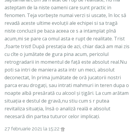
asteptam de la niste oameni care sunt practic in
fenomen. Teja vorbește numai verzi si uscate, în loc să
revadă aceste ultime evoluții ale echipei si sa tragă
niste concluzii pe baza aceea ce s a intamplat pînă
acum,mi se pare ca omul asta e rupt de realitate. Trist
,foarte trist! După prestația de azi, chiar dacă am mai zis
cu cîte o jumătate de gura pina acum, pericolul
retrogradarii in momentul de față este absolut real.Nu
poti sa intri de maniera asta intr un meci, absolut
deconectat, în prima jumătate de oră jucatorii nostri
parca erau drogați, sau intrati mahmuri in teren dupa o
noapte albă presărată cu alcool și țigări. La cum arătam
situația e destul de gravă,nu stiu cum s r putea
revitaliza situația, însă o analiză reală e absolut
necesară din partea tuturor celor implicați.
27 februarie 2021 la 15:22