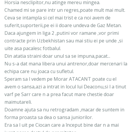
Horsia nesclipitor,nu atinge mereu mingea.
Chamed mi se pare intr un regres,poate mult mai mult.
Ceva se intampla si cel mai trist e ca noi avem de
suferit,suporterii,pe ei ii doare undeva de Gaz Metan.
Daca ajungem in liga 2 ,putini vor ramane ,vor primi
contracte prin Uzbekhistan sau mai stiu ei pe unde ,si
uite asa pacalesc fotbalul.
Din atatia straini doar unul sa se impuna,pacat...
Nu s-a dat mana libera unui antrenor,doar mercenari la
echipa care nu joaca cu sufletul.
Speram sa l vedem pe Morar ATACANT poate cu el
avem o sansa,azi a intrat in locul lui Deaconu,si l a tinut
varf pe Sarr care n a prea facut mare chestie doar
maimutareli.
Doamne ajuta sa nu retrogradam ,macar de suntem in
forma proasta sa dea o sansa juniorilor.
Era sa l uit pe Ciocan care a început bine dar n a mai