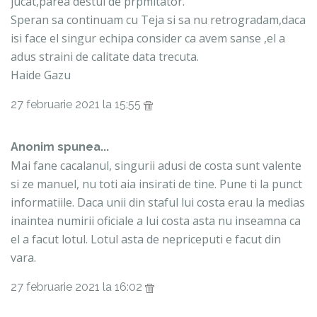
jucat,parea destul de prpmitator.
Speran sa continuam cu Teja si sa nu retrogradam,daca
isi face el singur echipa consider ca avem sanse ,el a
adus straini de calitate data trecuta.
Haide Gazu
27 februarie 2021 la 15:55
Anonim spunea...
Mai fane cacalanul, singurii adusi de costa sunt valente
si ze manuel, nu toti aia insirati de tine. Pune ti la punct
informatiile. Daca unii din staful lui costa erau la medias
inaintea numirii oficiale a lui costa asta nu inseamna ca
el a facut lotul. Lotul asta de nepriceputi e facut din
vara.
27 februarie 2021 la 16:02