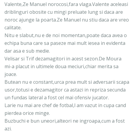
Valente,Ze Manuel norocosi,fara vlaga.Valente aceleasi
driblinguri obosite cu mingi preluate lung si daca are
noroc ajunge la poarta.Ze Manuel nu stiu daca are vreo
calitate.
Nitu e slabut,nu e de noi momentan,poate daca avea o
echipa buna care sa paseze mai mult iesea in evidenta
dar asa e sub medie.
Velisar si Trif dezamagitori in acest sezon.De Moura
mi-a placut in ultimele doua meciuri,chiar merita sa
joace.
Butean nu e constant,urca prea mult si adversarii scapa
usor,totusi e dezamagitor ca astazi in repriza secunda
un fundas lateral a fost cel mai ofensiv jucator.
Larie nu mai are chef de fotbal,l am vazut in cupa cand
pierdea orice minge.
Buzbuchi e bun uneori,alteori ne ingroapa,cum a fost
azi.