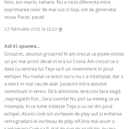
hizo, ion marin, talnare. Nu e nicio diferenta intre
exprimarea celor de mai sus si teja, om de generatie
noua. Pacat, pacat!
27 februarie 2021 la 15:22
Adi irl spunea...
Groaznic, absolut groaznic! N am crezut ca poate exista
un joc mai prost decat in era lui Costa. Am crezut ca o
data cu venirea lui Teja va fi un reveniment in jocul
wxhipei. Nu numai ca acest lucru nu s a intamplat, dar s
a mers in mai rau de atat. Jucatorii intra absolut
nemotivati in teren, fără atitinsine, lenți,noi fara vlagă
,nepregatiti fizic....fara cuvinte! Nu pot sa inteleg ce se
intampla, în ce lume trăiește Teja si cu cei din jurul
echipei. Atunci cind noi vorbeam de play aut si evitarea
retrogradarii ei vorbeau de play off,lina mai acum o
saptamana.Cum sa fi atat de rup de realitate, nu ma