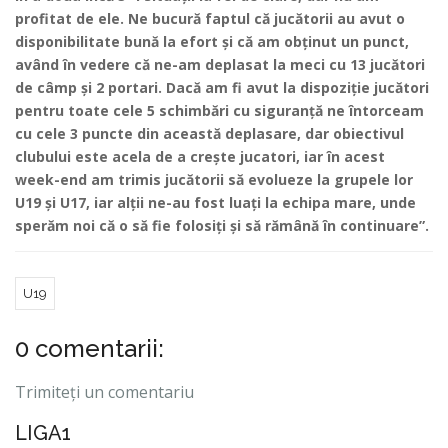
profitat de ele. Ne bucură faptul că jucătorii au avut o
disponibilitate bună la efort și că am obținut un punct,
având în vedere că ne-am deplasat la meci cu 13 jucători
de câmp și 2 portari. Dacă am fi avut la dispoziție jucători
pentru toate cele 5 schimbări cu siguranță ne întorceam
cu cele 3 puncte din această deplasare, dar obiectivul
clubului este acela de a crește jucatori, iar în acest
week-end am trimis jucătorii să evolueze la grupele lor
U19 și U17, iar alții ne-au fost luați la echipa mare, unde
sperăm noi că o să fie folosiți și să rămână în continuare”.
U19
0 comentarii:
Trimiteți un comentariu
LIGA1