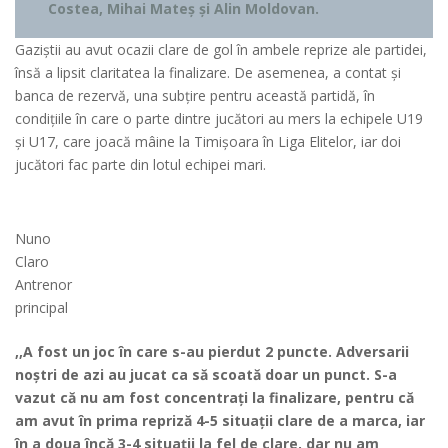
Costea, Mihai Mateș și Alin Moldovan.
Gaziștii au avut ocazii clare de gol în ambele reprize ale partidei,
însă a lipsit claritatea la finalizare. De asemenea, a contat și
banca de rezervă, una subțire pentru această partidă, în
condițiile în care o parte dintre jucători au mers la echipele U19
și U17, care joacă mâine la Timișoara în Liga Elitelor, iar doi
jucători fac parte din lotul echipei mari.
Nuno
Claro
Antrenor
principal
,,A fost un joc în care s-au pierdut 2 puncte. Adversarii
noștri de azi au jucat ca să scoată doar un punct. S-a
vazut că nu am fost concentrați la finalizare, pentru că
am avut în prima repriză 4-5 situații clare de a marca, iar
în a doua încă 3-4 situații la fel de clare, dar nu am