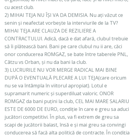
cu acest club.
2) MIHAI TEJA NU ÎȘI VA DA DEMISIA. Nu ați văzut ce
senin și neafectat vorbește la interviurile de la TV?
MIHAI TEJA ARE CLAUZA DE REZILIERE A
CONTRACTULUI. Adică, dacă e dat afară, clubul trebuie
să îi plătească bani. Bani pe care clubul nu ii are, căci
onor conducerea ROMGAZ, se bate între taberele PNL,
Câtzu vs Orban, și nu da bani la club.
3) LUCRURILE NU VOR MERGE RADICAL MAI BINE
DUPĂ O EVENTUALĂ PLECARE A LUI TEJA(care oricum
nu se va întâmpla în viitorul apropiat). Lotul e
supramarit numeric și superdiluat valoric. ONOR
ROMGAZ da bani puțini la club, CEL MAI MARE SALARIU
ESTE DE 6000 DE EURO, condiție în care e greu sa aduci
jucători competitivi. În plus, va fi extrem de greu sa
scapi de jucătorii balast, însă e și mai greu sa convingi
conducerea să facă alta politică de contracte. În condiția