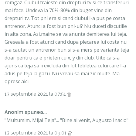
romgaz. Clubul traieste din drepturi tv si ce transferuri
mai face. Undeva la 70%-80% din buget vine din
drepturi tv. Tot pnl era si cand clubul l-a pus pe costa
antrenor. Atunci a fost bun pnl-ul? Nu duceti discutiile
in alta zona. Azi,maine se va anunta demiterea lui teja.
Greseala a fost atunci cand dupa plecarea lui costa nu
s-a cautat un antrenor bun si s-a mers pe varianta teja
doar pentru ca e prieten cu x, y din club. Uite ca s-a
ajuns ca teja sa ii excluda din lot feblețea celui care l-a
adus pe teja la gazu. Nu vreau sa mai zic multe. Ma
opresc aici.
13 septembrie 2021 la 07:51
Anonim spunea...
"Multumim, Mijai Teja"... "Bine ai venit, Augusto Inacio"
13 septembrie 2021 la 09:01