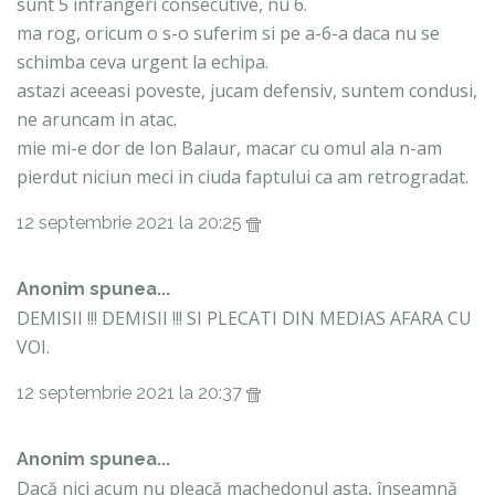
sunt 5 infrangeri consecutive, nu 6.
ma rog, oricum o s-o suferim si pe a-6-a daca nu se
schimba ceva urgent la echipa.
astazi aceeasi poveste, jucam defensiv, suntem condusi,
ne aruncam in atac.
mie mi-e dor de Ion Balaur, macar cu omul ala n-am
pierdut niciun meci in ciuda faptului ca am retrogradat.
12 septembrie 2021 la 20:25
Anonim spunea...
DEMISII !!! DEMISII !!! SI PLECATI DIN MEDIAS AFARA CU
VOI.
12 septembrie 2021 la 20:37
Anonim spunea...
Dacă nici acum nu pleacă machedonul asta, înseamnă