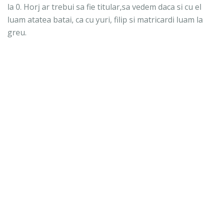
la 0. Horj ar trebui sa fie titular,sa vedem daca si cu el
luam atatea batai, ca cu yuri, filip si matricardi luam la
greu.
7 septembrie 2021 la 12:23
Trimiteți un comentariu
LIGA1
CAUTĂ