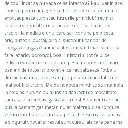
de copil incat sa nu vada ce se intampla? l-au luat in acel
consiliu pentru imagine. se folosesc de el. oare nu i-a
explicat plesca cum stau lucrurile prin club? revin si
spun ca singurul format pe care eu o sa-l mai cred
credibil la medias e unul care sa-i contina pe plesca,
eric, buzean, pustai, biro si sustinut financiar de
romgaz/trasgaz/baum/ si alte companii mari si mici. si
fara lazarici, boroncoi, boari, nistori si tot felul de
indivizi cvasinecunoscuti care peste noapte sunt mari
oameni de fotbal si promit ei ca revitalizeaza fotbalul
din medias. ei tocmai ce au pus pe butuci un club. cum
mai pot fi ei credibili? e de noaptea mintii ce se intampla
la medias. curv*le au ajuns sa dea lectii de moralitate.
cam asa e la medias. gasca asta de 4, 5 oameni care au
pus la pamant gaz metan nu ar mai trebui sa conduca
vreun club. l-au scos in fata pe iordanescu ca si cum ala
e singurul vnovat si restul sunt curati. ala care pana mai