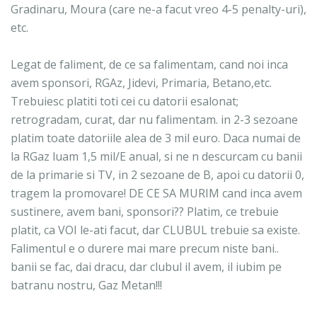
Gradinaru, Moura (care ne-a facut vreo 4-5 penalty-uri),
etc.
Legat de faliment, de ce sa falimentam, cand noi inca
avem sponsori, RGAz, Jidevi, Primaria, Betano,etc.
Trebuiesc platiti toti cei cu datorii esalonat;
retrogradam, curat, dar nu falimentam. in 2-3 sezoane
platim toate datoriile alea de 3 mil euro. Daca numai de
la RGaz luam 1,5 mil/E anual, si ne n descurcam cu banii
de la primarie si TV, in 2 sezoane de B, apoi cu datorii 0,
tragem la promovare! DE CE SA MURIM cand inca avem
sustinere, avem bani, sponsori?? Platim, ce trebuie
platit, ca VOI le-ati facut, dar CLUBUL trebuie sa existe.
Falimentul e o durere mai mare precum niste bani..
banii se fac, dai dracu, dar clubul il avem, il iubim pe
batranu nostru, Gaz Metan!!!