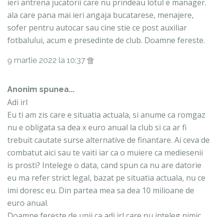
ieri antrena jucatorii care nu prindeau lotul e manager.
ala care pana mai ieri angaja bucatarese, menajere,
sofer pentru autocar sau cine stie ce post auxiliar
fotbalului, acum e presedinte de club. Doamne fereste.
9 martie 2022 la 10:37
Anonim spunea...
Adi irl
Eu ti am zis care e situatia actuala, si anume ca romgaz
nu e obligata sa dea x euro anual la club si ca ar fi
trebuit cautate surse alternative de finantare. Ai ceva de
combatut aici sau te vaiti iar ca o muiere ca mediesenii
is prosti? Intelege o data, cand spun ca nu are datorie
eu ma refer strict legal, bazat pe situatia actuala, nu ce
imi doresc eu. Din partea mea sa dea 10 milioane de
euro anual.
Doamne fereste de unii ca adi irl care nu inteleg nimic