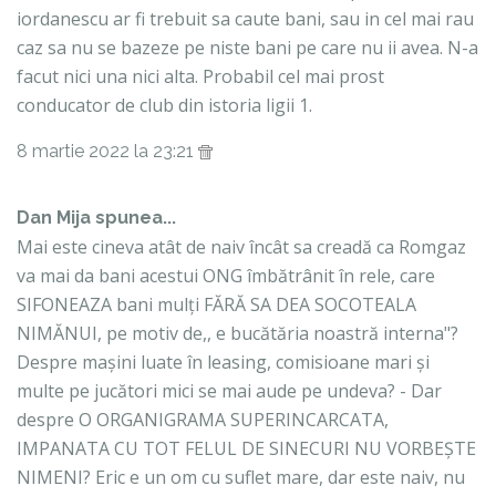
iordanescu ar fi trebuit sa caute bani, sau in cel mai rau
caz sa nu se bazeze pe niste bani pe care nu ii avea. N-a
facut nici una nici alta. Probabil cel mai prost
conducator de club din istoria ligii 1.
8 martie 2022 la 23:21
Dan Mija spunea...
Mai este cineva atât de naiv încât sa creadă ca Romgaz
va mai da bani acestui ONG îmbătrânit în rele, care
SIFONEAZA bani mulți FĂRĂ SA DEA SOCOTEALA
NIMĂNUI, pe motiv de,, e bucătăria noastră interna"?
Despre mașini luate în leasing, comisioane mari și
multe pe jucători mici se mai aude pe undeva? - Dar
despre O ORGANIGRAMA SUPERINCARCATA,
IMPANATA CU TOT FELUL DE SINECURI NU VORBEȘTE
NIMENI? Eric e un om cu suflet mare, dar este naiv, nu