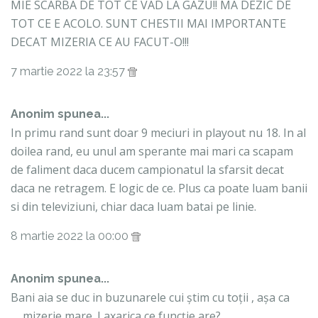
MIE SCARBA DE TOT CE VAD LA GAZU!! MA DEZIC DE
TOT CE E ACOLO. SUNT CHESTII MAI IMPORTANTE
DECAT MIZERIA CE AU FACUT-O!!!
7 martie 2022 la 23:57
Anonim spunea...
In primu rand sunt doar 9 meciuri in playout nu 18. In al
doilea rand, eu unul am sperante mai mari ca scapam
de faliment daca ducem campionatul la sfarsit decat
daca ne retragem. E logic de ce. Plus ca poate luam banii
si din televiziuni, chiar daca luam batai pe linie.
8 martie 2022 la 00:00
Anonim spunea...
Bani aia se duc in buzunarele cui știm cu toții , așa ca
…..mizerie mare. Laxarica ce funcție are?