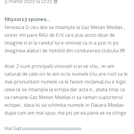
9 martie 2022 la 12:25
tibysor13 spunea...
Fereasca D-zeu dce se intampla la Gaz Metan Medias ,
sincer imi pare RAU de Eric ca e pus acolo doar de
imagine si el la randul lui e vinovat ca si-a pus in joc
imaginea alaturi de hotiiiiiii din conducerea clubului !!!!!
doar 2 sunt principalii vinovati si ei se stiu , m-am
saturat de cate ori le-am scris numele (nu are rost sa le
mai pronuntam numele ca le facem reclama),nu e logic
ceea ce se intampla la echipa dar asta e , atata timp ca
va ramane Gaz Metan Medias o sa raman suporterul
echipei , daca isi va schimba numele in Flacara Medias
dupa cum am mai spus :ma pis pe ea pana se va stinge
Hai Gazuuuuuuuuuuuuuuuuuuuu