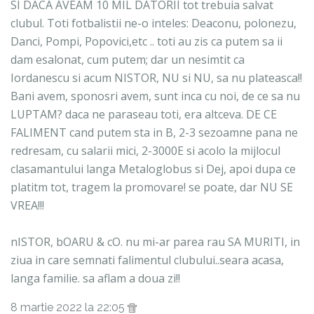
SI DACA AVEAM 10 MIL DATORII tot trebuia salvat
clubul. Toti fotbalistii ne-o inteles: Deaconu, polonezu,
Danci, Pompi, Popovici,etc .. toti au zis ca putem sa ii
dam esalonat, cum putem; dar un nesimtit ca
Iordanescu si acum NISTOR, NU si NU, sa nu plateasca!!
Bani avem, sponosri avem, sunt inca cu noi, de ce sa nu
LUPTAM? daca ne paraseau toti, era altceva. DE CE
FALIMENT cand putem sta in B, 2-3 sezoamne pana ne
redresam, cu salarii mici, 2-3000E si acolo la mijlocul
clasamantului langa Metaloglobus si Dej, apoi dupa ce
platitm tot, tragem la promovare! se poate, dar NU SE
VREA!!!
nISTOR, bOARU & cO. nu mi-ar parea rau SA MURITI, in
ziua in care semnati falimentul clubului..seara acasa,
langa familie. sa aflam a doua zi!!
8 martie 2022 la 22:05