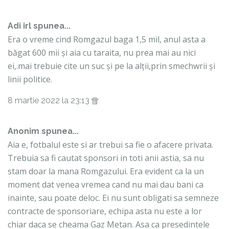
Adi irl spunea...
Era o vreme cind Romgazul baga 1,5 mil, anul asta a
băgat 600 mii și aia cu taraita, nu prea mai au nici
ei,.mai trebuie cite un suc și pe la alții,prin smechwrii și
linii politice.
8 martie 2022 la 23:13
Anonim spunea...
Aia e, fotbalul este si ar trebui sa fie o afacere privata.
Trebuia sa fi cautat sponsori in toti anii astia, sa nu
stam doar la mana Romgazului. Era evident ca la un
moment dat venea vremea cand nu mai dau bani ca
inainte, sau poate deloc. Ei nu sunt obligati sa semneze
contracte de sponsoriare, echipa asta nu este a lor
chiar daca se cheama Gaz Metan. Asa ca presedintele