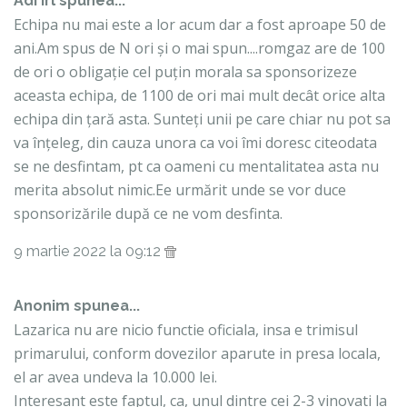
Adi irl spunea...
Echipa nu mai este a lor acum dar a fost aproape 50 de
ani.Am spus de N ori și o mai spun....romgaz are de 100
de ori o obligație cel puțin morala sa sponsorizeze
aceasta echipa, de 1100 de ori mai mult decât orice alta
echipa din țară asta. Sunteți unii pe care chiar nu pot sa
va înțeleg, din cauza unora ca voi îmi doresc citeodata
se ne desfintam, pt ca oameni cu mentalitatea asta nu
merita absolut nimic.Ee urmărit unde se vor duce
sponsorizările după ce ne vom desfinta.
9 martie 2022 la 09:12
Anonim spunea...
Lazarica nu are nicio functie oficiala, insa e trimisul
primarului, conform dovezilor aparute in presa locala,
el ar avea undeva la 10.000 lei.
Interesant este faptul, ca, unul dintre cei 2-3 vinovati la