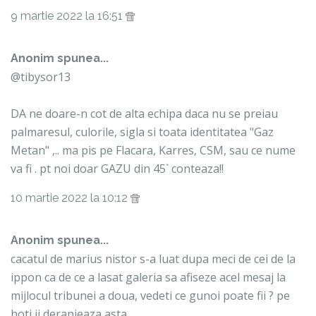
9 martie 2022 la 16:51
Anonim spunea...
@tibysor13
DA ne doare-n cot de alta echipa daca nu se preiau
palmaresul, culorile, sigla si toata identitatea "Gaz
Metan" ,.. ma pis pe Flacara, Karres, CSM, sau ce nume
va fi . pt noi doar GAZU din 45` conteaza!!
10 martie 2022 la 10:12
Anonim spunea...
cacatul de marius nistor s-a luat dupa meci de cei de la
ippon ca de ce a lasat galeria sa afiseze acel mesaj la
mijlocul tribunei a doua, vedeti ce gunoi poate fii ? pe
hoti ii deranjeaza asta.