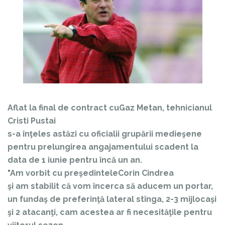
Aflat la final de contract cu
Gaz Metan
, tehnicianul
Cristi Pustai
s-a înţeles astăzi cu oficialii grupării medieşene
pentru prelungirea angajamentului scadent la
data de 1 iunie pentru încă un an.
"Am vorbit cu preşedintele
Corin Cindrea
şi am stabilit că vom încerca să aducem un portar,
un fundaş de preferinţă lateral stînga, 2-3 mijlocaşi
şi 2 atacanţi, cam acestea ar fi necesităţile pentru