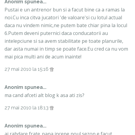
Anonim spunea...
Pustai e un antrenor bun si a facut bine ca a ramas la
noi.Cu inca citva jucatori 'de valoare'si cu lotul actual
daca nu vindem nimic,ne putem bate chiar pina la locul
6.Putem deveni puternici daca conducatorii au
intelepciune si sa avem stabilitate pe toate planurile,
dar asta numai in timp se poate face.Eu cred ca nu vom
mai pica multi ani de acum inainte!
27 mai 2010 la 15:16
Anonim spunea...
ma cand afceti alt blog k asa ati zis?
27 mai 2010 la 18:13
Anonim spunea...
ai rabdare frate..pana incepe noul sezon e facut