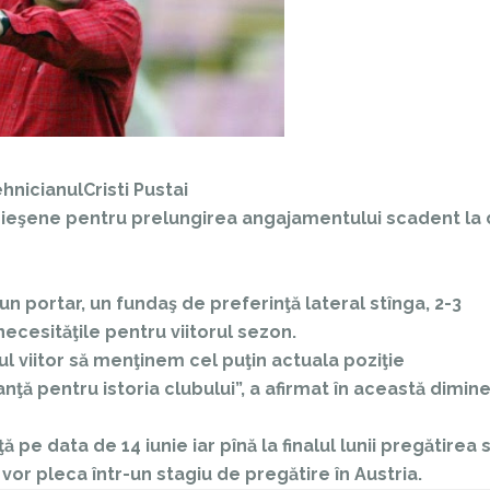
ehnicianul
Cristi Pustai
 medieşene pentru prelungirea angajamentului scadent la
n portar, un fundaş de preferinţă lateral stînga, 2-3
 necesităţile pentru viitorul sezon.
 viitor să menţinem cel puţin actuala poziţie
nţă pentru istoria clubului”, a afirmat în această dimin
 pe data de 14 iunie iar pînă la finalul lunii pregătirea 
vor pleca într-un stagiu de pregătire în Austria.