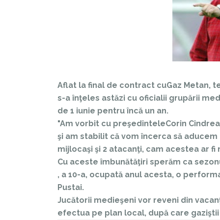
Aflat la final de contract cu
Gaz Metan
, t
s-a înţeles astăzi cu oficialii grupării
de 1 iunie pentru încă un an.
"Am vorbit cu preşedintele
Corin Cindrea
şi am stabilit că vom încerca să aducem u
mijlocaşi şi 2 atacanţi, cam acestea ar fi
Cu aceste îmbunătăţiri sperăm ca sezonul
, a 10-a, ocupată anul acesta, o performa
Pustai.
Jucătorii medieşeni vor reveni din vacanţă
efectua pe plan local, după care gaziştii 