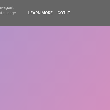
er-agent
rate usage
LEARN MORE
GOT IT
REPERE
DONEAZĂ
ARTICOLE
CONTACT