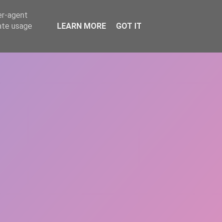
er-agent
rate usage
LEARN MORE
GOT IT
REPERE
DONEAZĂ
ARTICOLE
CONTACT