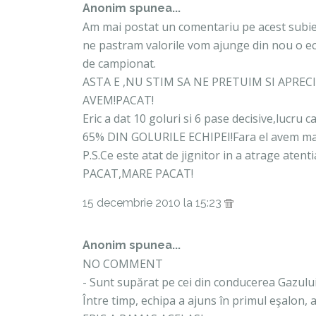
Anonim spunea...
Am mai postat un comentariu pe acest subiec
ne pastram valorile vom ajunge din nou o ec
de campionat.
ASTA E ,NU STIM SA NE PRETUIM SI APREC
AVEM!PACAT!
Eric a dat 10 goluri si 6 pase decisive,lucru 
65% DIN GOLURILE ECHIPEI!Fara el avem mar
P.S.Ce este atat de jignitor in a atrage atent
PACAT,MARE PACAT!
15 decembrie 2010 la 15:23
Anonim spunea...
NO COMMENT
- Sunt supărat pe cei din conducerea Gazului
Între timp, echipa a ajuns în primul eşalo