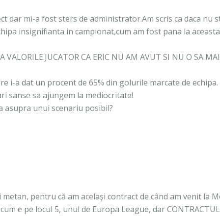
t dar mi-a fost sters de administrator.Am scris ca daca nu s
hipa insignifianta in campionat,cum am fost pana la aceasta 
IA VALORILE.JUCATOR CA ERIC NU AM AVUT SI NU O SA MAI
care i-a dat un procent de 65% din golurile marcate de echipa.
i sanse sa ajungem la mediocritate!
ia asupra unui scenariu posibil?
 metan, pentru că am acelaşi contract de când am venit la M
n, acum e pe locul 5, unul de Europa League, dar CONTRACTUL