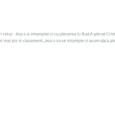
etur . Asa s-a intamplat si cu plecarea lu Bud.A plecat Crist
t mai jos in clasament...asa o sa se intample si acum daca pl