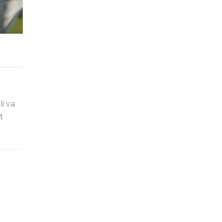
îi va
t