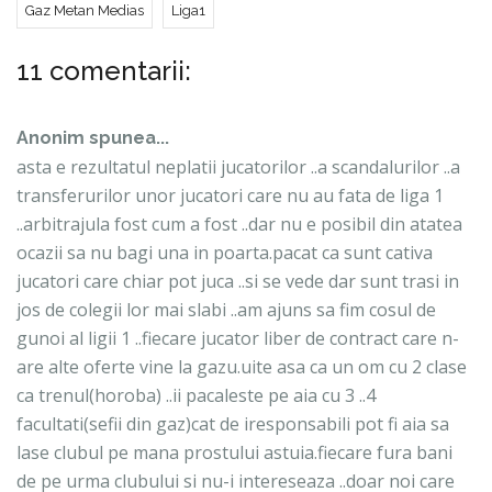
Gaz Metan Medias
Liga1
11 comentarii:
Anonim spunea...
asta e rezultatul neplatii jucatorilor ..a scandalurilor ..a
transferurilor unor jucatori care nu au fata de liga 1
..arbitrajula fost cum a fost ..dar nu e posibil din atatea
ocazii sa nu bagi una in poarta.pacat ca sunt cativa
jucatori care chiar pot juca ..si se vede dar sunt trasi in
jos de colegii lor mai slabi ..am ajuns sa fim cosul de
gunoi al ligii 1 ..fiecare jucator liber de contract care n-
are alte oferte vine la gazu.uite asa ca un om cu 2 clase
ca trenul(horoba) ..ii pacaleste pe aia cu 3 ..4
facultati(sefii din gaz)cat de iresponsabili pot fi aia sa
lase clubul pe mana prostului astuia.fiecare fura bani
de pe urma clubului si nu-i intereseaza ..doar noi care