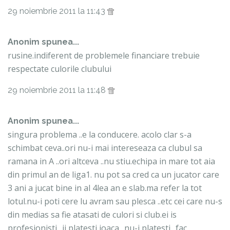
29 noiembrie 2011 la 11:43
Anonim spunea...
rusine.indiferent de problemele financiare trebuie
respectate culorile clubului
29 noiembrie 2011 la 11:48
Anonim spunea...
singura problema ..e la conducere. acolo clar s-a
schimbat ceva..ori nu-i mai intereseaza ca clubul sa
ramana in A ..ori altceva ..nu stiu.echipa in mare tot aia
din primul an de liga1. nu pot sa cred ca un jucator care
3 ani a jucat bine in al 4lea an e slab.ma refer la tot
lotul.nu-i poti cere lu avram sau plesca ..etc cei care nu-s
din medias sa fie atasati de culori si club.ei is
profesionisti ..ii platesti joaca ..nu-i platesti.. fac