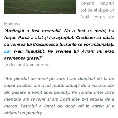
penalti obţinut
tot de el după un
fault comis de
Markovici.
"Arbitrajul a fost execrabil. Nu a fost 11 metri, l-a
forţat. Parcă a stat şi l-a aşteptat. Credeam că odata
cu venirea lui Crăciunescu lucrurile se vor îmbunătăţi.
Dar
s-au înrăutăţit. Pe vremea lui Avram nu erau
asemenea greşeli"
, a declarat ioan horoba.
"Am pierdut un meci pe care l-am dominat de la un
capăt la altul, am avut multe situaţii de a înscrie, dar
din păcate a venit acel penalty. Pe fondul unei crize
mentale am revenit şi am irosit alte 2-3 situaţii de a
marca. Petrolul a intrat de două ori în careu şi a
obţinut un penalty.