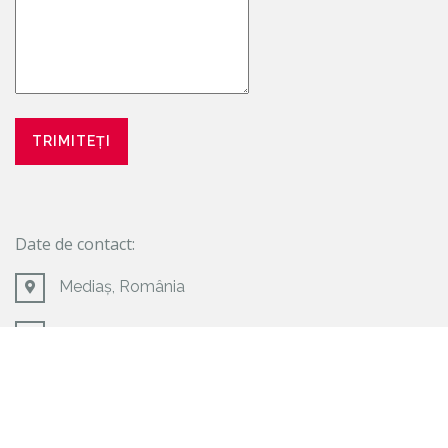
Date de contact:
Mediaș, România
+40 761 651 741
plaiaspaul@gmail.com
www.gazisti.ro