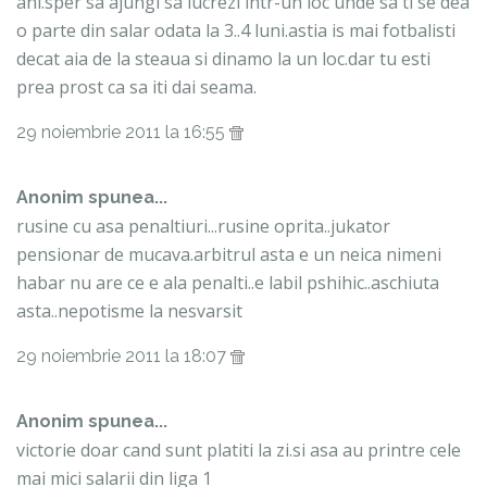
ani.sper sa ajungi sa lucrezi intr-un loc unde sa ti se dea
o parte din salar odata la 3..4 luni.astia is mai fotbalisti
decat aia de la steaua si dinamo la un loc.dar tu esti
prea prost ca sa iti dai seama.
29 noiembrie 2011 la 16:55
Anonim spunea...
rusine cu asa penaltiuri...rusine oprita..jukator
pensionar de mucava.arbitrul asta e un neica nimeni
habar nu are ce e ala penalti..e labil pshihic..aschiuta
asta..nepotisme la nesvarsit
29 noiembrie 2011 la 18:07
Anonim spunea...
victorie doar cand sunt platiti la zi.si asa au printre cele
mai mici salarii din liga 1