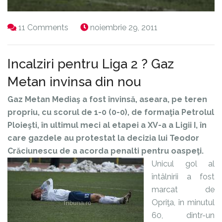
11 Comments
noiembrie 29, 2011
Incalziri pentru Liga 2 ? Gaz
Metan invinsa din nou
Gaz Metan Mediaş a fost învinsă, aseara, pe teren
propriu, cu scorul de 1-0 (0-0), de formaţia Petrolul
Ploieşti, în ultimul meci al etapei a XV-a a Ligii I, în
care gazdele au protestat la decizia lui Teodor
Crăciunescu de a acorda penalti pentru oaspeţi.
Unicul gol al
întâlnirii a fost
marcat de
Opriţa, în minutul
60, dintr-un