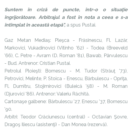
Suntem în criză de puncte, într-o o situaţie
îngrijorătoare. Arbitrajul a fost în nota a ceea e s-a
întîmplat în această etapă",
a spus Pustai.
Gaz Metan Mediaş: Pleşca - Frăsinescu, Fl. Lazăr,
Markovici, Vukadinovici (Vitinho '62) - Todea (Breeveld
'66), C. Petre - Avram (D. Roman '81), Bawab, Pârvulescu
- Bud. Antrenor: Cristian Pustai.
Petrolul Ploieşti: Bornescu - M. Tudor (Străuţ '73),
Petrovici, Melinte, P. Stoica - Enescu, Bărbulescu - Opriţa,
Fl. Dumitru, Stojimirovici (Buleică '58) - M. Roman
(Djurovici '86). Antrenor: Valeriu Răchită.
Cartonaşe galbene: Bărbulescu '27, Enescu '37, Bornescu
'90.
Arbitri: Teodor Crăciunescu (central) - Octavian Şovre,
Dragoş Iliescu (asistenţi) - Dan Monea (rezervă).