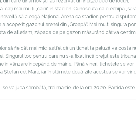
 din care dinamoviștii au rezervat un inel(20.000 de locuri),
ra: câți mai mulți „câini” în stadion. Cunoscută ca o echipă „săr
 nevoită să aleagă Național Arena ca stadion pentru disputar
 a acoperit gazonul arenei din „Groapă”. Mai mult, singura por
sta de atletism, zăpada de pe gazon măsurând câțiva centime
telor să fie cât mai mic, astfel că un tichet la peluză va costa 
 lei. Singurul loc pentru care nu s-a fixat încă preţul este tribuna
 în vânzare începând de mâine. Până vineri, tichetele se vor
a Ştefan cel Mare, iar în ultimele două zile acestea se vor vind
 se va juca sâmbătă, trei martie, de la ora 20.20. Partida este