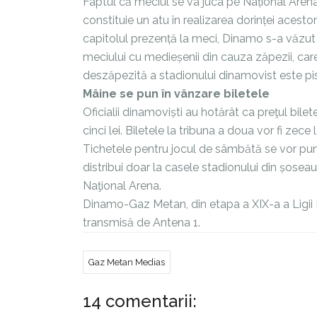
Faptul că meciul se va juca pe Național Arena,
constituie un atu în realizarea dorinței acesto
capitolul prezență la meci, Dinamo s-a văzut
meciului cu medieșenii din cauza zăpezii, care
deszăpezită a stadionului dinamovist este pi
Mâine se pun în vânzare biletele
Oficialii dinamoviști au hotărât ca preţul bile
cinci lei. Biletele la tribuna a doua vor fi zece
Tichetele pentru jocul de sâmbătă se vor pune
distribui doar la casele stadionului din șoseau
Naţional Arena.
Dinamo-Gaz Metan, din etapa a XIX-a a Ligii I,
transmisă de Antena 1.
Gaz Metan Medias
14 comentarii: