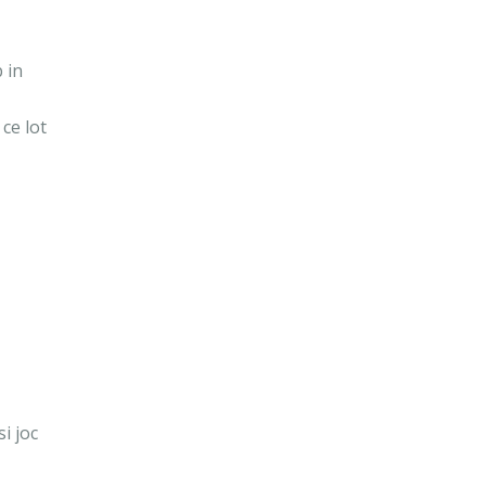
 in
 ce lot
i joc