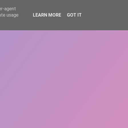
er-agent
rate usage
LEARN MORE
GOT IT
REPERE
DONEAZĂ
ARTICOLE
CONTACT