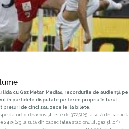
glume
 partida cu Gaz Metan Mediaș, recordurile de audiență pe
vut în partidele disputate pe teren propriu
în turul
 prețuri de cinci sau zece lei la bilete.
 spectatorilor dinamoviști este de 3725(25 la sută din capacit
de 2425(29 la sută din capacitatea stadionului „gaziștilor”).