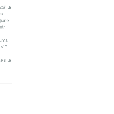
acă” la
ea
țiune
tri.
numai
 VIP.
e şi la