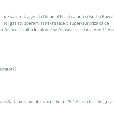
place sa le-o tragem la Dinamo! Pacat ca nu-i si Bud si Bawab
 noi gazistii speram, si ne-ati face o super-surpriza ca de
profesorul sa aiba inspiratie sa foloseasca cel mai bun 11 din
ectatori ?
bani.Sa-ti aduc aminte scorul din tur?5-1.Asa ca taci din gura s