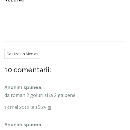
Bratu, 16. R. Zaharia, 17. Dudiţă, 89. C. Gheorghe .
Partida dintre Petrolul Ploiesti si Gaz Metan Medias
va incepe la ora 17:00 si va transmisa in direct de
GSP TV si www.Gazistul.ro , pagina Meciuri Live .
Gaz Metan Medias
10 comentarii:
Anonim spunea...
da roman 2 goluri si ia 2 galbene,..
13 mai 2012 la 16:25
Anonim spunea...