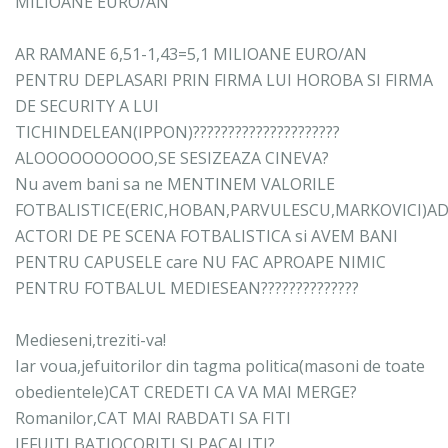
MILIOANE EURO/AN
AR RAMANE 6,51-1,43=5,1 MILIOANE EURO/AN
PENTRU DEPLASARI PRIN FIRMA LUI HOROBA SI FIRMA
DE SECURITY A LUI
TICHINDELEAN(IPPON)?????????????????????
ALOOOOOOOOOO,SE SESIZEAZA CINEVA?
Nu avem bani sa ne MENTINEM VALORILE
FOTBALISTICE(ERIC,HOBAN,PARVULESCU,MARKOVICI)AD
ACTORI DE PE SCENA FOTBALISTICA si AVEM BANI
PENTRU CAPUSELE care NU FAC APROAPE NIMIC
PENTRU FOTBALUL MEDIESEAN??????????????
Medieseni,treziti-va!
Iar voua,jefuitorilor din tagma politica(masoni de toate
obedientele)CAT CREDETI CA VA MAI MERGE?
Romanilor,CAT MAI RABDATI SA FITI
JEFUITI,BATJOCORITI SI PACALITI?