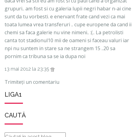
daca vrei sa stii eu am fost si cu paul cand a organizat
grupuri.. am fost si cu galeria lupii negri habar n-ai cine
sunt da tu vorbesti. e enervant frate cand vezi ca mai
toata lumea vrea transferuri .. cupe europene da cand ii
chemi sa faca galerie nu vine nimeni.. :(.. La petrolisti
canta tot stadionul10 mii de oameni si faceau valuri iar
npi nu suntem in stare sa ne strangem 15 ..20 sa
pornim ca tribuna sa se ia dupa noi
13 mai 2012 la 23:35
Trimiteți un comentariu
LIGA1
CAUTĂ