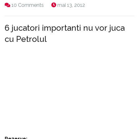
10 Comments
mai 13, 2012
6 jucatori importanti nu vor juca
cu Petrolul
Tehnicianul Gazului , Cristi Pustai , nu poate conta
pentru partida de astazi cu Petrolul Ploiesti , pe 6
jucatori importanti , Z. Markovici, Issa Ba, Cristi
Todea (suspendaţi), C. Petre, Bud, Buzean, Fl. Lazăr
(accidentaţi).
Iata cum va arata cel mai probabil primul 11
12. Pleşca - 4. Ciucă, 85. Frăsinescu, 23. Muth, 28.
Vukadinovici - 18. Breeveld, 22. Tahar - 14. R. Avram,
10. Bawab, 27. Vitinho - 20. D. Roman.
Rezerve:
1. Buchta, 5. Al. Muntean, 6. Bozeşan, 11.