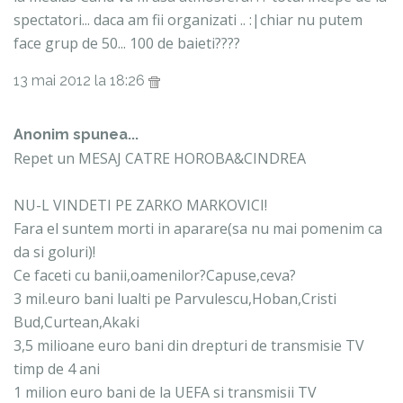
spectatori... daca am fii organizati .. :|chiar nu putem
face grup de 50... 100 de baieti????
13 mai 2012 la 18:26
Anonim spunea...
Repet un MESAJ CATRE HOROBA&CINDREA
NU-L VINDETI PE ZARKO MARKOVICI!
Fara el suntem morti in aparare(sa nu mai pomenim ca
da si goluri)!
Ce faceti cu banii,oamenilor?Capuse,ceva?
3 mil.euro bani lualti pe Parvulescu,Hoban,Cristi
Bud,Curtean,Akaki
3,5 milioane euro bani din drepturi de transmisie TV
timp de 4 ani
1 milion euro bani de la UEFA si transmisii TV