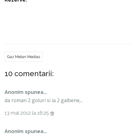
Bratu, 16. R. Zaharia, 17. Dudiţă, 89. C. Gheorghe .
Partida dintre Petrolul Ploiesti si Gaz Metan Medias
va incepe la ora 17:00 si va transmisa in direct de
GSP TV si www.Gazistul.ro , pagina Meciuri Live .
Gaz Metan Medias
10 comentarii:
Anonim spunea...
da roman 2 goluri si ia 2 galbene,..
13 mai 2012 la 16:25
Anonim spunea...