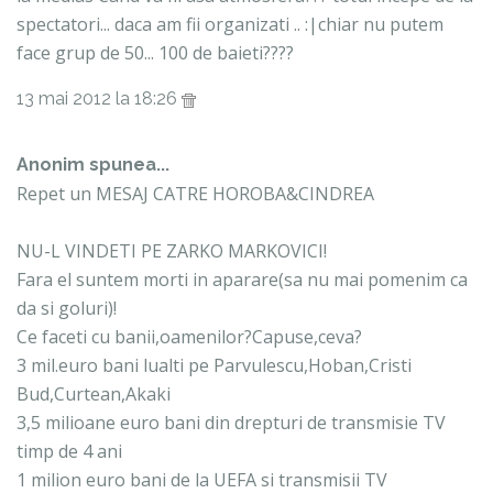
spectatori... daca am fii organizati .. :|chiar nu putem
face grup de 50... 100 de baieti????
13 mai 2012 la 18:26
Anonim spunea...
Repet un MESAJ CATRE HOROBA&CINDREA
NU-L VINDETI PE ZARKO MARKOVICI!
Fara el suntem morti in aparare(sa nu mai pomenim ca
da si goluri)!
Ce faceti cu banii,oamenilor?Capuse,ceva?
3 mil.euro bani lualti pe Parvulescu,Hoban,Cristi
Bud,Curtean,Akaki
3,5 milioane euro bani din drepturi de transmisie TV
timp de 4 ani
1 milion euro bani de la UEFA si transmisii TV