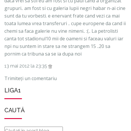
daca vrei sa stii eu am fost si cu paul cand a organizat
grupuri.. am fost si cu galeria lupii negri habar n-ai cine
sunt da tu vorbesti. e enervant frate cand vezi ca mai
toata lumea vrea transferuri .. cupe europene da cand ii
chemi sa faca galerie nu vine nimeni.. :(.. La petrolisti
canta tot stadionul10 mii de oameni si faceau valuri iar
npi nu suntem in stare sa ne strangem 15 ..20 sa
pornim ca tribuna sa se ia dupa noi
13 mai 2012 la 23:35
Trimiteți un comentariu
LIGA1
CAUTĂ