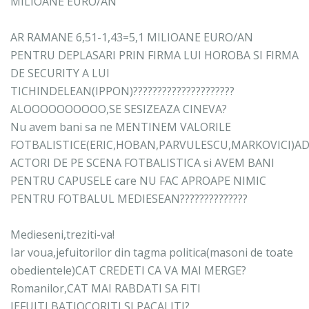
MILIOANE EURO/AN
AR RAMANE 6,51-1,43=5,1 MILIOANE EURO/AN
PENTRU DEPLASARI PRIN FIRMA LUI HOROBA SI FIRMA
DE SECURITY A LUI
TICHINDELEAN(IPPON)?????????????????????
ALOOOOOOOOOO,SE SESIZEAZA CINEVA?
Nu avem bani sa ne MENTINEM VALORILE
FOTBALISTICE(ERIC,HOBAN,PARVULESCU,MARKOVICI)AD
ACTORI DE PE SCENA FOTBALISTICA si AVEM BANI
PENTRU CAPUSELE care NU FAC APROAPE NIMIC
PENTRU FOTBALUL MEDIESEAN??????????????
Medieseni,treziti-va!
Iar voua,jefuitorilor din tagma politica(masoni de toate
obedientele)CAT CREDETI CA VA MAI MERGE?
Romanilor,CAT MAI RABDATI SA FITI
JEFUITI,BATJOCORITI SI PACALITI?