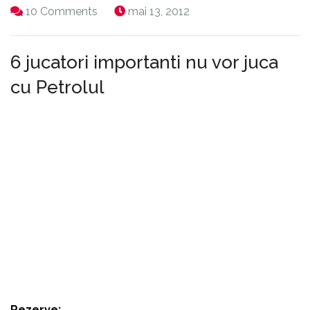
10 Comments
mai 13, 2012
6 jucatori importanti nu vor juca
cu Petrolul
Tehnicianul Gazului , Cristi Pustai , nu poate conta
pentru partida de astazi cu Petrolul Ploiesti , pe 6
jucatori importanti , Z. Markovici, Issa Ba, Cristi
Todea (suspendaţi), C. Petre, Bud, Buzean, Fl. Lazăr
(accidentaţi).
Iata cum va arata cel mai probabil primul 11
12. Pleşca - 4. Ciucă, 85. Frăsinescu, 23. Muth, 28.
Vukadinovici - 18. Breeveld, 22. Tahar - 14. R. Avram,
10. Bawab, 27. Vitinho - 20. D. Roman.
Rezerve:
1. Buchta, 5. Al. Muntean, 6. Bozeşan, 11.