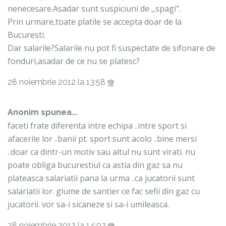
nenecesare.Asadar sunt suspiciuni de ,,spagi".
Prin urmare,toate platile se accepta doar de la
Bucuresti.
Dar salarile?Salarile nu pot fi suspectate de sifonare de
fonduri,asadar de ce nu se platesc?
28 noiembrie 2012 la 13:58
Anonim spunea...
faceti frate diferenta intre echipa ..intre sport si
afacerile lor ..banii pt. sport sunt acolo ..bine mersi
..doar ca dintr-un motiv sau altul nu sunt virati. nu
poate obliga bucurestiul ca astia din gaz sa nu
plateasca salariatii pana la urma ..ca jucatorii sunt
salariatii lor. glume de santier ce fac sefii din gaz cu
jucatorii. vor sa-i sicaneze si sa-i umileasca.
28 noiembrie 2012 la 14:02