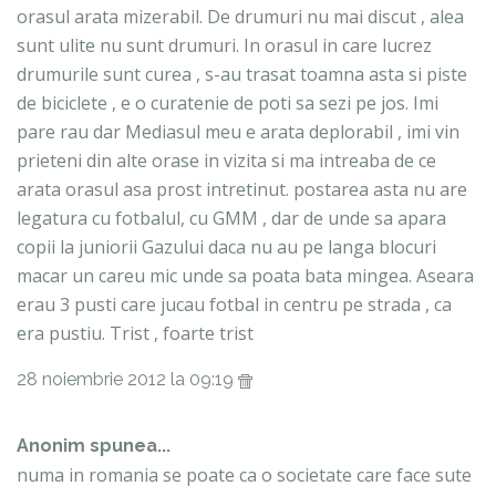
orasul arata mizerabil. De drumuri nu mai discut , alea
sunt ulite nu sunt drumuri. In orasul in care lucrez
drumurile sunt curea , s-au trasat toamna asta si piste
de biciclete , e o curatenie de poti sa sezi pe jos. Imi
pare rau dar Mediasul meu e arata deplorabil , imi vin
prieteni din alte orase in vizita si ma intreaba de ce
arata orasul asa prost intretinut. postarea asta nu are
legatura cu fotbalul, cu GMM , dar de unde sa apara
copii la juniorii Gazului daca nu au pe langa blocuri
macar un careu mic unde sa poata bata mingea. Aseara
erau 3 pusti care jucau fotbal in centru pe strada , ca
era pustiu. Trist , foarte trist
28 noiembrie 2012 la 09:19
Anonim spunea...
numa in romania se poate ca o societate care face sute