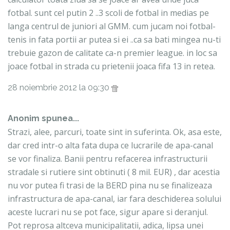
fotbal. sunt cel putin 2 ..3 scoli de fotbal in medias pe
langa centrul de juniori al GMM. cum jucam noi fotbal-
tenis in fata portii ar putea si ei ..ca sa bati mingea nu-ti
trebuie gazon de calitate ca-n premier league. in loc sa
joace fotbal in strada cu prietenii joaca fifa 13 in retea.
28 noiembrie 2012 la 09:30
Anonim spunea...
Strazi, alee, parcuri, toate sint in suferinta. Ok, asa este,
dar cred intr-o alta fata dupa ce lucrarile de apa-canal
se vor finaliza. Banii pentru refacerea infrastructurii
stradale si rutiere sint obtinuti ( 8 mil. EUR) , dar acestia
nu vor putea fi trasi de la BERD pina nu se finalizeaza
infrastructura de apa-canal, iar fara deschiderea solului
aceste lucrari nu se pot face, sigur apare si deranjul.
Pot reprosa altceva municipalitatii, adica, lipsa unei