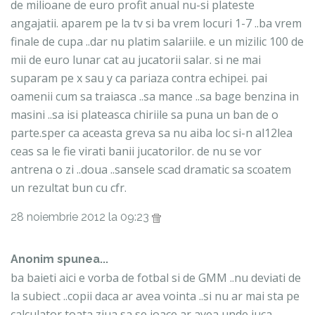
de milioane de euro profit anual nu-si plateste
angajatii. aparem pe la tv si ba vrem locuri 1-7 ..ba vrem
finale de cupa ..dar nu platim salariile. e un mizilic 100 de
mii de euro lunar cat au jucatorii salar. si ne mai
suparam pe x sau y ca pariaza contra echipei. pai
oamenii cum sa traiasca ..sa mance ..sa bage benzina in
masini ..sa isi plateasca chiriile sa puna un ban de o
parte.sper ca aceasta greva sa nu aiba loc si-n al12lea
ceas sa le fie virati banii jucatorilor. de nu se vor
antrena o zi ..doua ..sansele scad dramatic sa scoatem
un rezultat bun cu cfr.
28 noiembrie 2012 la 09:23
Anonim spunea...
ba baieti aici e vorba de fotbal si de GMM ..nu deviati de
la subiect ..copii daca ar avea vointa ..si nu ar mai sta pe
calculator toata ziua sa se joace ar avea unde juca