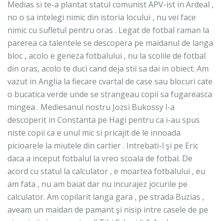
Medias si te-a plantat statul comunist APV-ist in Ardeal ,
no o sa intelegi nimic din istoria locului , nu vei face
nimic cu sufletul pentru oras . Legat de fotbal raman la
parerea ca talentele se descopera pe maidanul de langa
bloc , acolo e geneza fotbalului , nu la scolile de fotbal
din oras, acolo te duci cand deja stii sa dai in obiect. Am
vazut in Anglia la fiecare cvartal de case sau blocuri cate
o bucatica verde unde se strangeau copii sa fugareasca
mingea . Mediesanul nostru Jozsi Bukossy l-a
descoperit in Constanta pe Hagi pentru ca i-au spus
niste copii ca e unul mic si pricajit de le innoada
picioarele la miutele din cartier . Intrebati-l şi pe Eric
daca a inceput fotbalul la vreo scoala de fotbal. De
acord cu statul la calculator , e moartea fotbalului , eu
am fata , nu am baiat dar nu incurajez jocurile pe
calculator. Am copilarit langa gara , pe strada Buzias ,
aveam un maidan de pamant şi nisip intre casele de pe