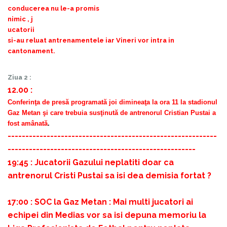
conducerea nu le-a promis
nimic , j
ucatorii
si-au reluat antrenamentele iar Vineri vor intra in
cantonament.
Ziua 2 :
12.00 :
Conferinţa de presă programată joi dimineaţa la ora 11 la stadionul
Gaz Metan şi care trebuia susţinută de antrenorul Cristian Pustai a
fost amânată
.
-----------------------------------------------------------
-----------------------------------------------------
19:45 : Jucatorii Gazului neplatiti doar ca
antrenorul Cristi Pustai sa isi dea demisia fortat ?
17:00 : SOC la Gaz Metan : Mai multi jucatori ai
echipei din Medias vor sa isi depuna memoriu la