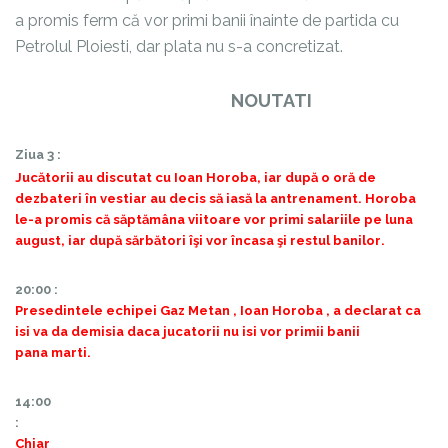
a promis ferm că vor primi banii înainte de partida cu
Petrolul Ploiesti, dar plata nu s-a concretizat.
NOUTATI
Z
iua 3 :
Jucătorii au discutat cu Ioan Horoba, iar după o oră de
dezbateri în vestiar au decis să iasă la antrenament. Horoba
le-a promis că săptămâna viitoare vor primi salariile pe luna
august, iar după sărbători îşi vor încasa şi restul banilor
.
20:00 :
Presedintele echipei Gaz Metan , Ioan Horoba , a declarat ca
isi va da demisia daca jucatorii nu isi vor primii banii
p
ana marti.
14:00
:
Chiar