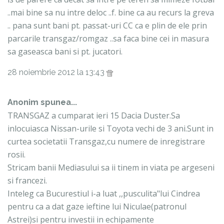
..mai bine sa nu intre deloc ..f. bine ca au recurs la greva
.. pana sunt bani pt. passat-uri CC ca e plin de ele prin
parcarile transgaz/romgaz ..sa faca bine cei in masura
sa gaseasca bani si pt. jucatori.
28 noiembrie 2012 la 13:43
Anonim spunea...
TRANSGAZ a cumparat ieri 15 Dacia Duster.Sa
inlocuiasca Nissan-urile si Toyota vechi de 3 ani.Sunt in
curtea societatii Transgaz,cu numere de inregistrare
rosii.
Stricam banii Mediasului sa ii tinem in viata pe argeseni
si francezi.
Inteleg ca Bucurestiul i-a luat ,,pusculita"lui Cindrea
pentru ca a dat gaze ieftine lui Niculae(patronul
Astrei)si pentru investii in echipamente