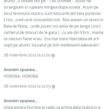
atunci , ii ziceam noi pe " Tibi Schmidt ". Acolo ne
strangeam si rupeam mingea dupa scoala . Acum pe
locul terenului nostru sunt blocurile din fata pizzeriei
Criss , cred ca le cunoasteti toti . Mai aveam un teren in
Baia de Nisip , unde jucam noi astia de pe langa Linii (
cartierul de blocuri de la gara ) , cu aia din Vitro , mama
ce meciuri faine erau . Era mai mare libertatea de a fi
copil pe atunci. Va salut pe toti mediesenii adevarati !
28 noiembrie 2012 la 11:00
Anonim spunea...
HOROBA, HOROBA
28 noiembrie 2012 la 12:03
Anonim spunea...
zicea aseara horoba la radio ca prima data clubul si-a