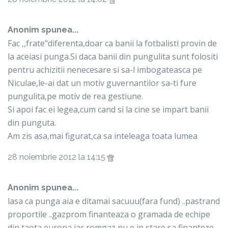
Anonim spunea...
Fac ,,frate"diferenta,doar ca banii la fotbalisti provin de
la aceiasi punga.Si daca banii din pungulita sunt folositi
pentru achizitii nenecesare si sa-l imbogateasca pe
Niculae,le-ai dat un motiv guvernantilor sa-ti fure
pungulita,pe motiv de rea gestiune.
Si apoi fac ei legea,cum cand si la cine se impart banii
din punguta.
Am zis asa,mai figurat,ca sa inteleaga toata lumea
28 noiembrie 2012 la 14:15
Anonim spunea...
lasa ca punga aia e ditamai sacuuu(fara fund) ..pastrand
proportile ..gazprom finanteaza o gramada de echipe
din taota europa iar romgaz nu e in stare sa finanteze