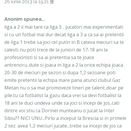
26 iunie 2013 la 19:21
Anonim spunea...
liga a 2 ii mai tare ca liga 3 .. jucatori mai experimentati
si cu un fotbal mai dur decat liga a 3 a ca sa ai pretentii
de liga 1 trebe sa joci cel putin in B cateva meciuri sa te
calesti..nu poti trece de la juniori de 17-18 ani la
profesionisti si sa ai pretentia sa te joace
antrenoru..dute si joaca in liga a 2 la orice echipa joaca
20-30 de meciuri pe sezon si dupa 1,2 sezoane poti
emite pretentii la echipa mare pana atunci clubul Gaz
Metan nu o sa mai promoveze tineri pe talent..doar pe
pile.tu ca fotbalist la gazu daca vrei sa devi fotbalist la
18 ani te duci undeva unde sa joci si incepi de jos..cati
dintre voi stiu ca Dorinel munteanu o jucat la Inter
Sibiu?? NICI UNU...Pirlo a inceput la Brescia si in primele
2 sez. avea 1,2 meciuri jucate...trebe sa incepi de jos ca