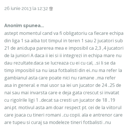
26 iunie 2013 la 12:32
Anonim spunea...
astept momentul cand va fi obligatoriu ca fiecare echipa
din liga 1 sa aiba tot timpul in teren 1 sau 2 jucatori sub
21 de ani.dupa parerea mea e imposibil ca 2,3 ,4 jucatori
de la juniori A daca ii iei si ii integrezi in echipa mare nu
dau rezultate.daca se lucreaza cu ei cu cal, ..si li se da
timp imposibil sa nu iasa fotbalisti din ei..nu ma refer la
gambianul asta care poate nici nu ramane ..ma refer
asa in general. e mai usor sa iei un jucator de 24 ..25 de
nai sau mai invarsta care e deja gata crescut si invatat
cu rigolrile ligi 1 ..decat sa cresti un jucator de 18 ..19
ani.pt. motivul asta am doar respect pt. cei de la viitorul
care joaca cu tineri romani ..cu copii. ala e antrenor care
are tupeu si curaj sa modeleze tineri fotbalisti ..nu