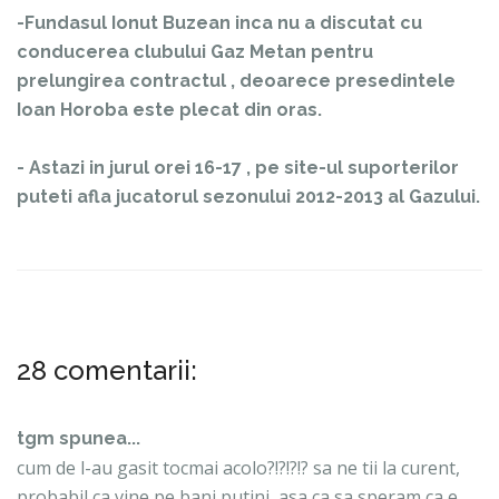
-Fundasul Ionut Buzean inca nu a discutat cu
conducerea clubului Gaz Metan pentru
prelungirea contractul , deoarece presedintele
Ioan Horoba este plecat din oras.
- Astazi in jurul orei 16-17 , pe site-ul suporterilor
puteti afla jucatorul sezonului 2012-2013 al Gazului.
28 comentarii:
tgm spunea...
cum de l-au gasit tocmai acolo?!?!?!? sa ne tii la curent,
probabil ca vine pe bani putini, asa ca sa speram ca e