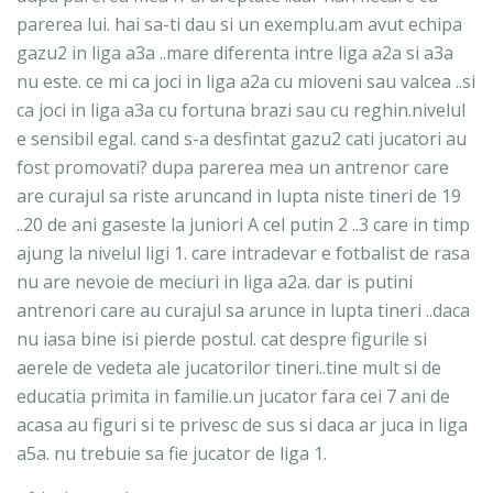
parerea lui. hai sa-ti dau si un exemplu.am avut echipa
gazu2 in liga a3a ..mare diferenta intre liga a2a si a3a
nu este. ce mi ca joci in liga a2a cu mioveni sau valcea ..si
ca joci in liga a3a cu fortuna brazi sau cu reghin.nivelul
e sensibil egal. cand s-a desfintat gazu2 cati jucatori au
fost promovati? dupa parerea mea un antrenor care
are curajul sa riste aruncand in lupta niste tineri de 19
..20 de ani gaseste la juniori A cel putin 2 ..3 care in timp
ajung la nivelul ligi 1. care intradevar e fotbalist de rasa
nu are nevoie de meciuri in liga a2a. dar is putini
antrenori care au curajul sa arunce in lupta tineri ..daca
nu iasa bine isi pierde postul. cat despre figurile si
aerele de vedeta ale jucatorilor tineri..tine mult si de
educatia primita in familie.un jucator fara cei 7 ani de
acasa au figuri si te privesc de sus si daca ar juca in liga
a5a. nu trebuie sa fie jucator de liga 1.