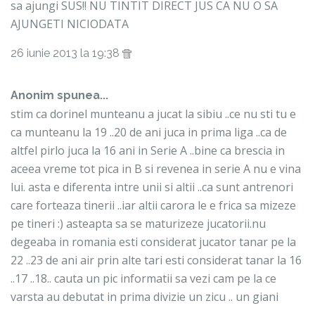
sa ajungi SUS!! NU TINTIT DIRECT JUS CA NU O SA
AJUNGETI NICIODATA
26 iunie 2013 la 19:38
Anonim spunea...
stim ca dorinel munteanu a jucat la sibiu ..ce nu sti tu e
ca munteanu la 19 ..20 de ani juca in prima liga ..ca de
altfel pirlo juca la 16 ani in Serie A ..bine ca brescia in
aceea vreme tot pica in B si revenea in serie A nu e vina
lui. asta e diferenta intre unii si altii ..ca sunt antrenori
care forteaza tinerii ..iar altii carora le e frica sa mizeze
pe tineri :) asteapta sa se maturizeze jucatorii.nu
degeaba in romania esti considerat jucator tanar pe la
22 ..23 de ani air prin alte tari esti considerat tanar la 16
..17 ..18.. cauta un pic informatii sa vezi cam pe la ce
varsta au debutat in prima divizie un zicu .. un giani