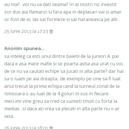
au ma?.. voi nu va dati seama? In ai nostri no investit
sor dus aia flamanzi si fara apa in deplasari vai si amar
or fost de ei, las sai formeze si sai haraneasca pe alti .
25 iunie 2013 la 17:23
Anonim spunea...
sa inteleg ca esti unul dintre baietii de la juniori A. pai
daca e asa mare mafie si se poarta astia asa urat cu voi,
de ce nu va cautati echipe sa jucati in alta parte? dar hai
sa o luam pe aia dreapta.. de exemplu pe cine sa fi luat
anul trecut la prima echipa cand la turneul zonal de la
timisoara s-au luat de la 4 goluri in sus in fiecare
meci.imi vine greu sa cred ca sunteti tinuti cu forta la
medias ..si daca ati vrea sa plecati in alta parte nu v-ar
lasa.
25 iunie 2013 la 18:01