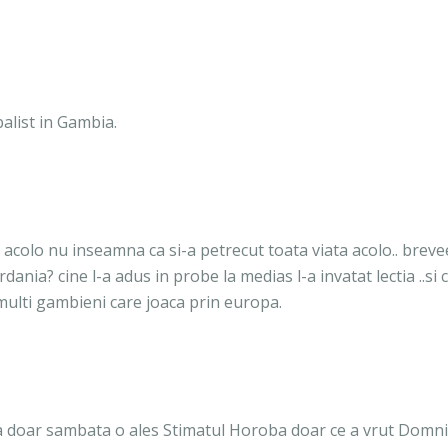
alist in Gambia.
 acolo nu inseamna ca si-a petrecut toata viata acolo.. breve
dania? cine l-a adus in probe la medias l-a invatat lectia ..si 
multi gambieni care joaca prin europa.
 ca doar sambata o ales Stimatul Horoba doar ce a vrut Domn