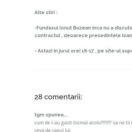
Alte stiri :
-Fundasul Ionut Buzean inca nu a discut
contractul , deoarece presedintele Ioan
- Astazi in jurul orei 16-17 , pe site-ul s
28 comentarii:
tgm spunea...
cum de l-au gasit tocmai acolo?!?!?!? sa ne ti
ceva de capul lui.