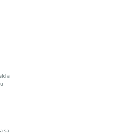
eld a
cu
ia sa