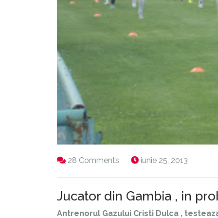
28 Comments
iunie 25, 2013
Jucator din Gambia , in pr
Antrenorul Gazului Cristi Dulca , testeaz