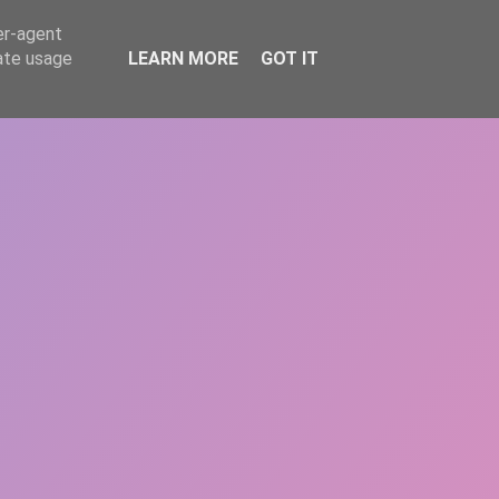
er-agent
rate usage
LEARN MORE
GOT IT
REPERE
DONEAZĂ
ARTICOLE
CONTACT