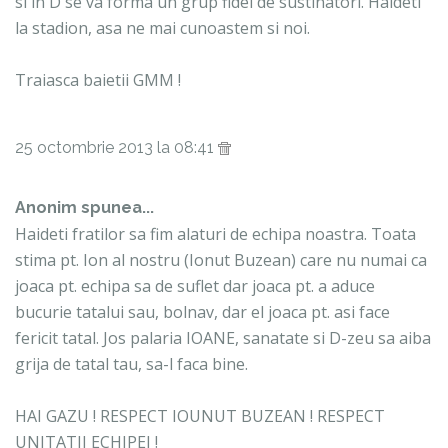
si in D se va forma un grup fidel de sustinatori. Haideti
la stadion, asa ne mai cunoastem si noi.
Traiasca baietii GMM !
25 octombrie 2013 la 08:41
Anonim spunea...
Haideti fratilor sa fim alaturi de echipa noastra. Toata
stima pt. Ion al nostru (Ionut Buzean) care nu numai ca
joaca pt. echipa sa de suflet dar joaca pt. a aduce
bucurie tatalui sau, bolnav, dar el joaca pt. asi face
fericit tatal. Jos palaria IOANE, sanatate si D-zeu sa aiba
grija de tatal tau, sa-l faca bine.
HAI GAZU ! RESPECT IOUNUT BUZEAN ! RESPECT
UNITATII ECHIPEI !