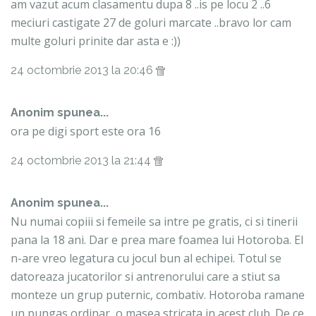
am vazut acum clasamentu dupa 8 ..is pe locu 2 ..6
meciuri castigate 27 de goluri marcate ..bravo lor cam
multe goluri prinite dar asta e :))
24 octombrie 2013 la 20:46
Anonim spunea...
ora pe digi sport este ora 16
24 octombrie 2013 la 21:44
Anonim spunea...
Nu numai copiii si femeile sa intre pe gratis, ci si tinerii
pana la 18 ani. Dar e prea mare foamea lui Hotoroba. El
n-are vreo legatura cu jocul bun al echipei. Totul se
datoreaza jucatorilor si antrenorului care a stiut sa
monteze un grup puternic, combativ. Hotoroba ramane
un pungas ordinar, o masea stricata in acest club. De ce