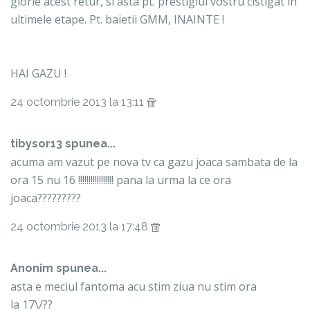
glorie acest retur, si asta pt. prestigiul vostru cistigat in
ultimele etape. Pt. baietii GMM, INAINTE !
HAI GAZU !
24 octombrie 2013 la 13:11
tibysor13 spunea...
acuma am vazut pe nova tv ca gazu joaca sambata de la
ora 15 nu 16 !!!!!!!!!!!!!!!!! pana la urma la ce ora
joaca?????????
24 octombrie 2013 la 17:48
Anonim spunea...
asta e meciul fantoma acu stim ziua nu stim ora
la 17\/??